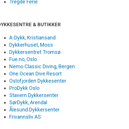
Tregde Ferie
DYKKESENTRE & BUTIKKER
A-Dykk, Kristiansand
Dykkerhuset, Moss
Dykkersentret Tromsø
Fue.no, Oslo
Nemo Classic Diving, Bergen
One Ocean Dive Resort
Oslofjorden Dykkesenter
ProDykk Oslo
Stavern Dykkersenter
SørDykk, Arendal
Ålesund Dykkersenter
Frivannsliv AS