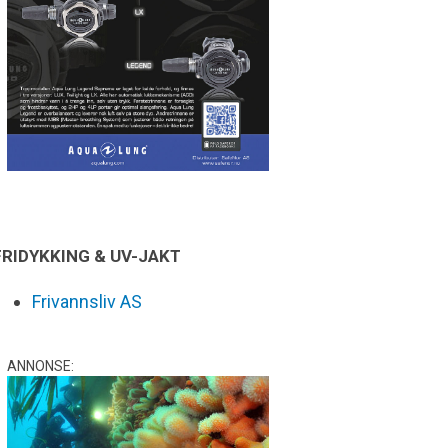
FRIDYKKING & UV-JAKT
Frivannsliv AS
ANNONSE: