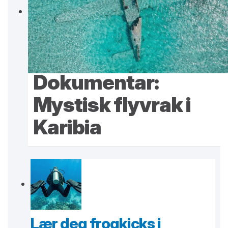
Dokumentar:
Mystisk flyvrak i
Karibia
Lær deg frogkicks i