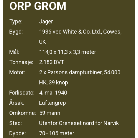
ORP GROM
Type:
Jager
Bygd:
1936 ved White & Co. Ltd., Cowes,
UK
Mål:
114,0 x 11,3 x 3,3 meter
Tonnasje:
2.183 DVT
Motor:
2 x Parsons dampturbiner, 54.000
HK, 39 knop
Forlisdato:
4. mai 1940
Årsak:
Luftangrep
Omkomne:
59 mann
Sted:
Utenfor Oreneset nord for Narvik
Dybde:
70–105 meter