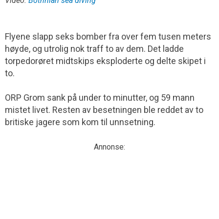
Video:
Bothnian sea diving
Flyene slapp seks bomber fra over fem tusen meters
høyde, og utrolig nok traff to av dem. Det ladde
torpedorøret midtskips eksploderte og delte skipet i
to.
ORP Grom sank på under to minutter, og 59 mann
mistet livet. Resten av besetningen ble reddet av to
britiske jagere som kom til unnsetning.
Annonse: