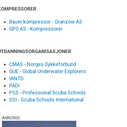
KOMPRESSORER
Bauer kompressor - Granzow AS
GPS AS - Kompressorer
UTDANNINGSORGANISASJONER
CMAS - Norges Dykkeforbund
GUE - Global Underwater Explorers
IANTD
PADI
PSS - Professional Scuba Schools
SSI - Scuba Schools International
ANNONSE: