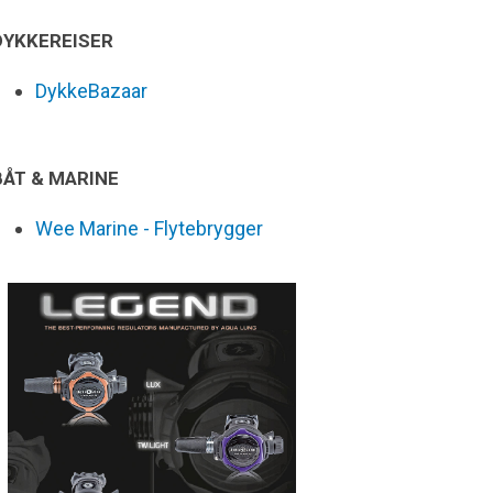
DYKKEREISER
DykkeBazaar
BÅT & MARINE
Wee Marine - Flytebrygger