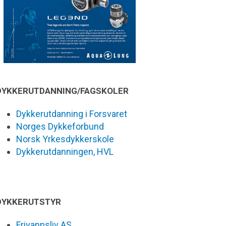
DYKKERUTDANNING/FAGSKOLER
Dykkerutdanning i Forsvaret
Norges Dykkeforbund
Norsk Yrkesdykkerskole
Dykkerutdanningen, HVL
DYKKERUTSTYR
Frivannsliv AS