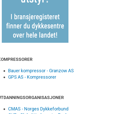
KOMPRESSORER
Bauer kompressor - Granzow AS
GPS AS - Kompressorer
UTDANNINGSORGANISASJONER
CMAS - Norges Dykkeforbund