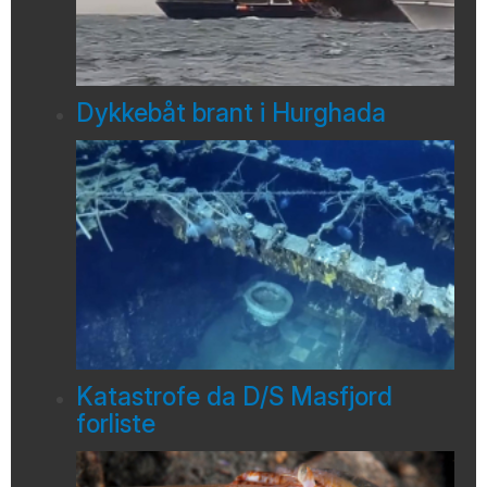
Dykkebåt brant i Hurghada
Katastrofe da D/S Masfjord
forliste