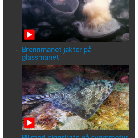
Brennmanet jakter på
glassmanet
Bli med piggskate på svømmetur