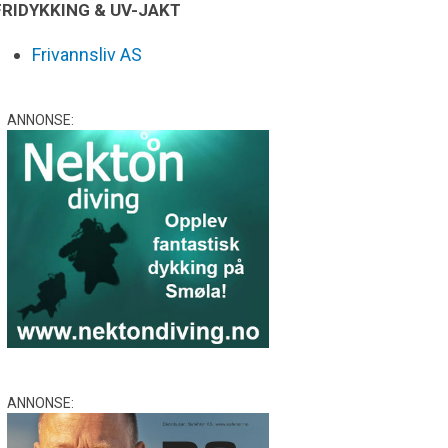
FRIDYKKING & UV-JAKT
Frivannsliv AS
ANNONSE:
ANNONSE: