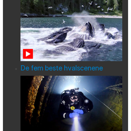
De fem beste hvalscenene