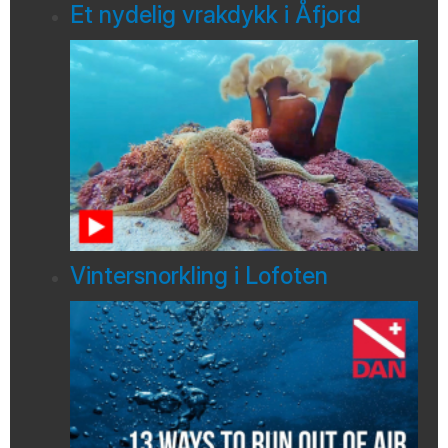
Et nydelig vrakdykk i Åfjord
Vintersnorkling i Lofoten