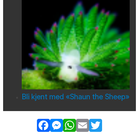
Bli kjent med «Shaun the Sheep»
Facebook
Messenger
WhatsApp
Email
Twitter