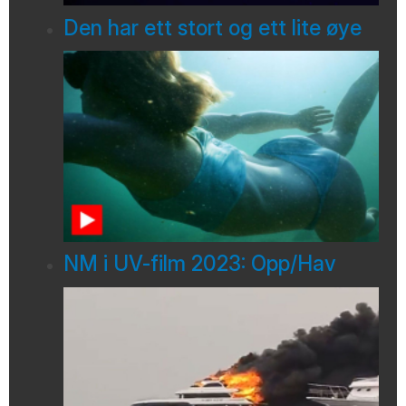
Den har ett stort og ett lite øye
NM i UV-film 2023: Opp/Hav