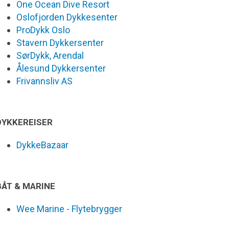
One Ocean Dive Resort
Oslofjorden Dykkesenter
ProDykk Oslo
Stavern Dykkersenter
SørDykk, Arendal
Ålesund Dykkersenter
Frivannsliv AS
DYKKEREISER
DykkeBazaar
BÅT & MARINE
Wee Marine - Flytebrygger