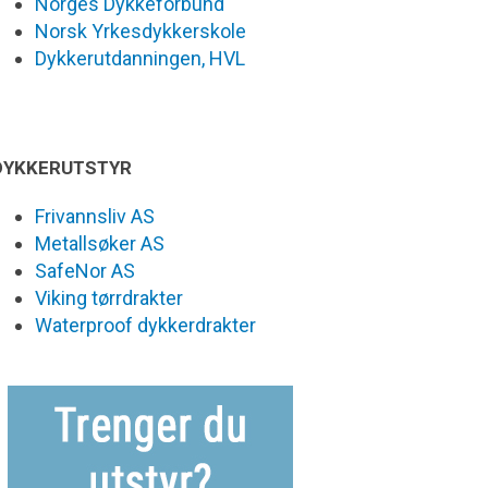
Norges Dykkeforbund
Norsk Yrkesdykkerskole
Dykkerutdanningen, HVL
DYKKERUTSTYR
Frivannsliv AS
Metallsøker AS
SafeNor AS
Viking tørrdrakter
Waterproof dykkerdrakter