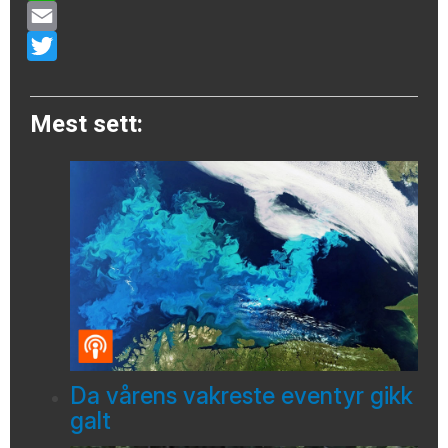
WhatsApp
Email
Twitter
Mest sett:
Da vårens vakreste eventyr gikk
galt