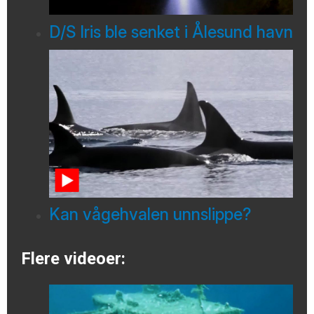
D/S Iris ble senket i Ålesund havn
Kan vågehvalen unnslippe?
Flere videoer: