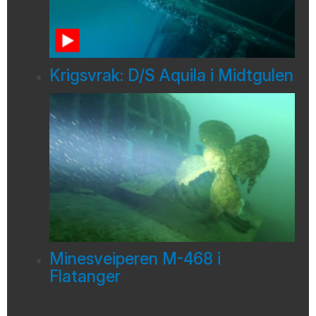
Krigsvrak: D/S Aquila i Midtgulen
Minesveiperen M-468 i
Flatanger