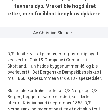
favners dyp. Vraket ble hogd året
etter, men får iblant besøk av dykkere.
Av Christian Skauge
D/S Jupiter var et passasjer- og lasteskip bygd
ved verftet Caird & Company i Greenock i
Skottland. Hun hadde bygge­nummer 46, og ble
overlevert til Det Bergenske Dampskibsselskab i
mai 1856. Kjøpesummen var 69.187 spesiedaler.
Skipet ble kontrahert etter at D/S Norge og D/S
Bergen, begge fra samme rederi, kolliderte
utenfor Kristiansand i septem­ber 1855. D/S
Norge sank, og rederiet bestilte et nytt skip for å