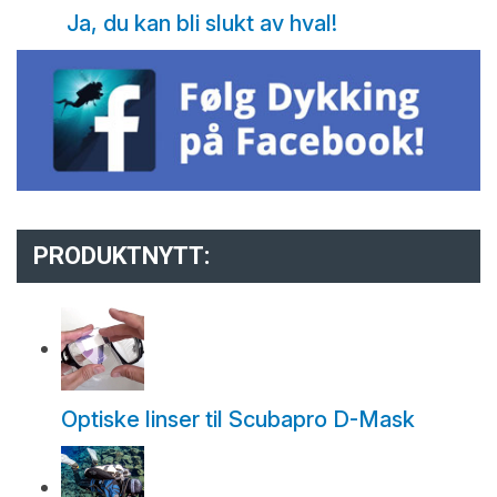
Ja, du kan bli slukt av hval!
PRODUKTNYTT:
Optiske linser til Scubapro D-Mask