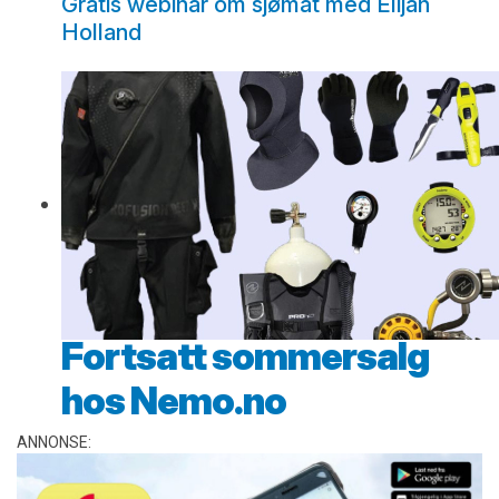
Gratis webinar om sjømat med Elijah
Holland
Fortsatt sommersalg
hos Nemo.no
ANNONSE: