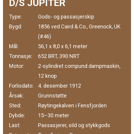
D/S JUPITER
Type:
Gods- og passasjerskip
Bygd:
1856 ved Caird & Co., Greenock, UK
(#46)
Mål:
56,1 x 8,0 x 6,1 meter
Tonnasje:
652 BRT, 390 NRT
Motor:
2-sylindret compund dampmaskin,
12 knop
Forlisdato:
4. desember 1912
Årsak:
Grunnstøtte
Sted:
Røytingekalven i Fensfjorden
Dybde:
15–30 meter
Last:
Passasjerer, sild og stykkgods