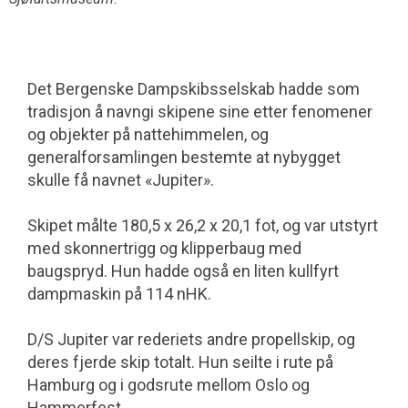
Det Bergenske Dampskibsselskab hadde som
tradisjon å navngi skipene sine etter fenomener
og objekter på nattehim­melen, og
generalforsamlingen bestemte at nybygget
skulle få navnet «Jupiter».
Skipet målte 180,5 x 26,2 x 20,1 fot, og var utstyrt
med skonnertrigg og klipperbaug med
baugspryd. Hun hadde også en liten kullfyrt
dampmaskin på 114 nHK.
D/S Jupiter var rederiets andre propell­skip, og
deres fjerde skip totalt. Hun seilte i rute på
Hamburg og i godsrute mellom Oslo og
Hammerfest.