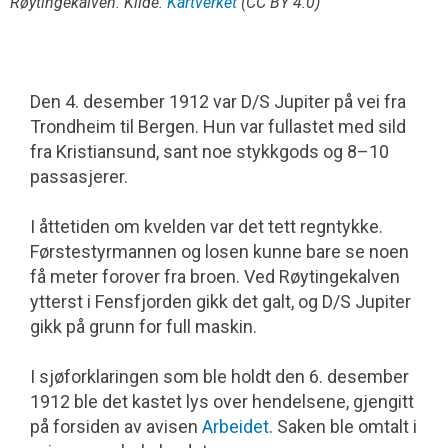
Røytingekalven. Kilde:
Kartverket
(CC BY 4.0)
Den 4. desember 1912 var D/S Jupiter på vei fra
Trondheim til Bergen. Hun var fullastet med sild
fra Kristiansund, sant noe stykkgods og 8–10
passasjerer.
I åttetiden om kvelden var det tett regntykke.
Førstestyrmannen og losen kunne bare se noen
få meter forover fra broen. Ved Røytinge­kalven
ytterst i Fensfjorden gikk det galt, og D/S Jupiter
gikk på grunn for full maskin.
I sjøforklaringen som ble holdt den 6. desember
1912 ble det kastet lys over hendelsene, gjengitt
på forsiden av avisen
Arbeidet
. Saken ble omtalt i