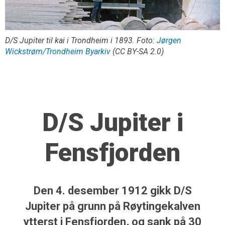
D/S Jupiter til kai i Trondheim i 1893. Foto:
Jørgen
Wickstrøm/Trondheim Byarkiv
(CC BY-SA 2.0)
D/S Jupiter i
Fensfjorden
Den 4. desember 1912 gikk D/S
Jupiter på grunn på Røytinge­kalven
ytterst i Fensfjorden, og sank på 30