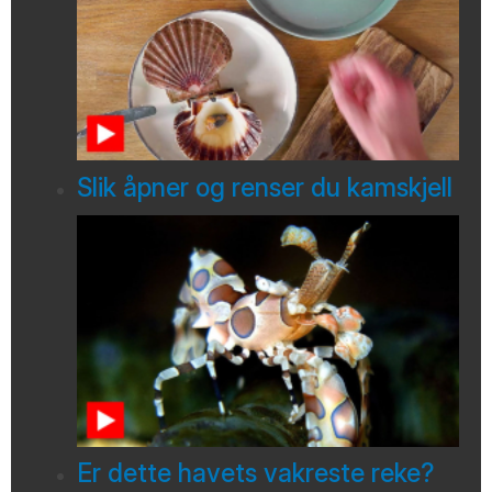
Slik åpner og renser du kamskjell
Er dette havets vakreste reke?