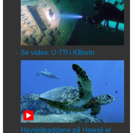
Se video: U-711 i Kilbotn
Havskilpaddene på Hawaii er