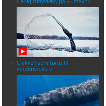
Herlig fridykking på Austevoll
Ulykken som førte til
verdensrekord