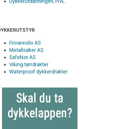
Dykkerutdanningen, HVL
DYKKERUTSTYR
Frivannsliv AS
Metallsøker AS
SafeNor AS
Viking tørrdrakter
Waterproof dykkerdrakter