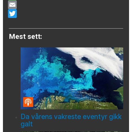
WhatsApp
Email
Twitter
Mest sett:
Da vårens vakreste eventyr gikk
galt