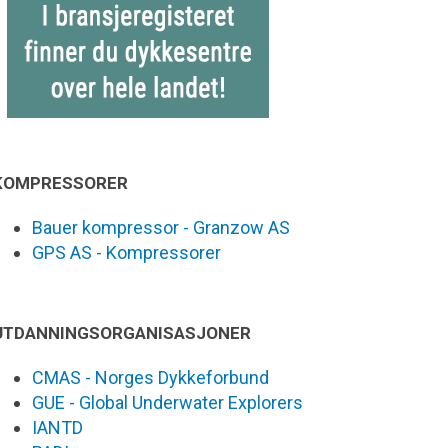
KOMPRESSORER
Bauer kompressor - Granzow AS
GPS AS - Kompressorer
UTDANNINGSORGANISASJONER
CMAS - Norges Dykkeforbund
GUE - Global Underwater Explorers
IANTD