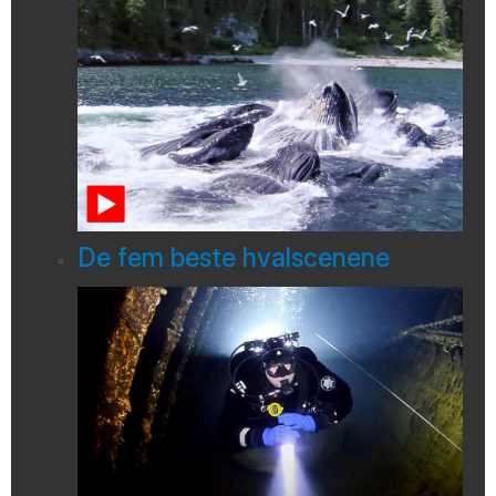
De fem beste hvalscenene