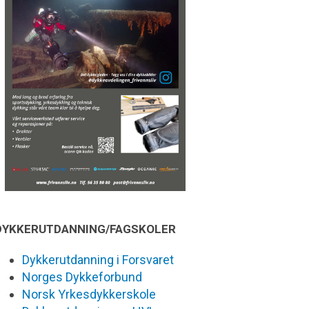
DYKKERUTDANNING/FAGSKOLER
Dykkerutdanning i Forsvaret
Norges Dykkeforbund
Norsk Yrkesdykkerskole