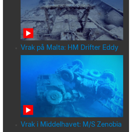
Vrak på Malta: HM Drifter Eddy
Vrak i Middelhavet: M/S Zenobia