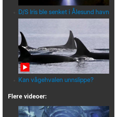
D/S Iris ble senket i Ålesund havn
Kan vågehvalen unnslippe?
Flere videoer: