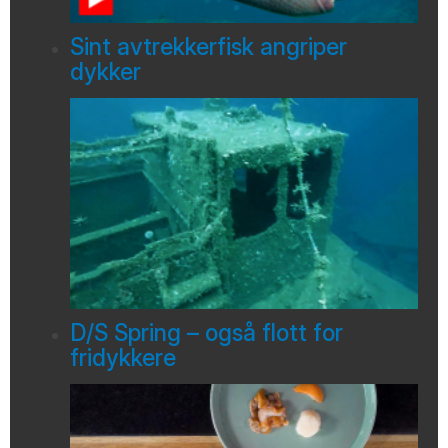
Sint avtrekkerfisk angriper
dykker
D/S Spring – også flott for
fridykkere