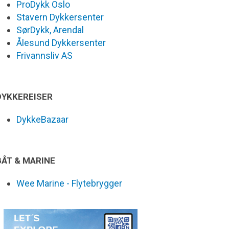
ProDykk Oslo
Stavern Dykkersenter
SørDykk, Arendal
Ålesund Dykkersenter
Frivannsliv AS
DYKKEREISER
DykkeBazaar
BÅT & MARINE
Wee Marine - Flytebrygger