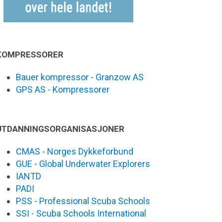
KOMPRESSORER
Bauer kompressor - Granzow AS
GPS AS - Kompressorer
UTDANNINGSORGANISASJONER
CMAS - Norges Dykkeforbund
GUE - Global Underwater Explorers
IANTD
PADI
PSS - Professional Scuba Schools
SSI - Scuba Schools International