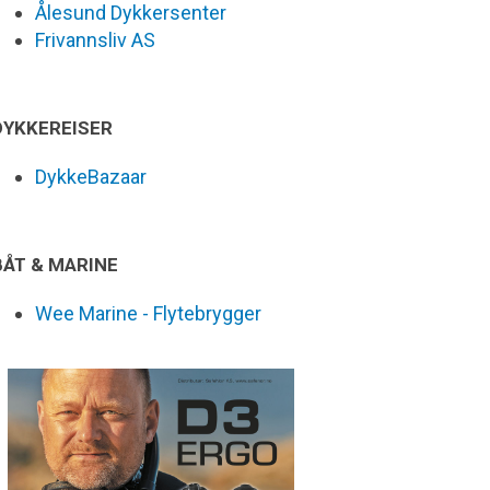
Ålesund Dykkersenter
Frivannsliv AS
DYKKEREISER
DykkeBazaar
BÅT & MARINE
Wee Marine - Flytebrygger