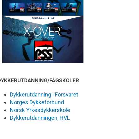
DYKKERUTDANNING/FAGSKOLER
Dykkerutdanning i Forsvaret
Norges Dykkeforbund
Norsk Yrkesdykkerskole
Dykkerutdanningen, HVL