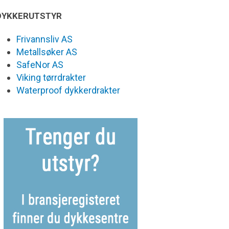
DYKKERUTSTYR
Frivannsliv AS
Metallsøker AS
SafeNor AS
Viking tørrdrakter
Waterproof dykkerdrakter