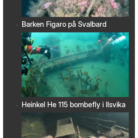
Barken Figaro på Svalbard
Heinkel He 115 bombefly i Ilsvika