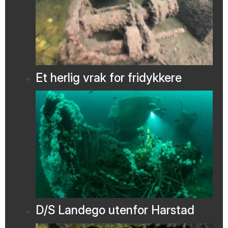
Et herlig vrak for fridykkere
D/S Landego utenfor Harstad