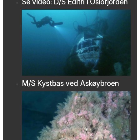
Se video: D/S Edith i Oslofjorden
M/S Kystbas ved Askøybroen