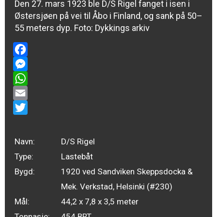
Den 27. mars 1923 ble D/S Rigel fanget i isen i
Østersjøen på vei til Åbo i Finland, og sank på 50–
55 meters dyp. Foto: Dykkings arkiv
Facebook
Messenger
WhatsApp
Email
Twitter
Navn:
D/S Rigel
Type:
Lastebåt
Bygd:
1920 ved Sandviken Skeppsdocka &
Mek. Verkstad, Helsinki (#230)
Mål:
44,2 x 7,8 x 3,5 meter
Tonnasje:
454 BRT