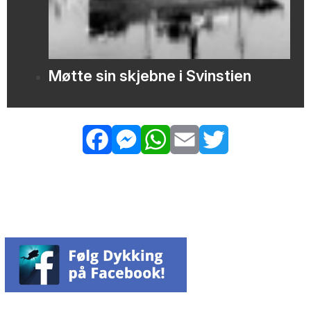
Møtte sin skjebne i Svinstien
Facebook
Messenger
WhatsApp
Email
Twitter