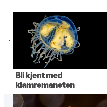
Bli kjent med
klamremaneten