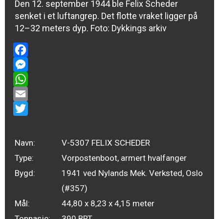
Den 12. september 1944 ble Felix Scheder
senket i et luftangrep. Det flotte vraket ligger på
12–32 meters dyp. Foto: Dykkings arkiv
Facebook
Messenger
WhatsApp
Email
Twitter
Navn:
V-5307 FELIX SCHEDER
Type:
Vorpostenboot, armert hvalfanger
Bygd:
1941 ved Nylands Mek. Verksted, Oslo
(#357)
Mål:
44,80 x 8,23 x 4,15 meter
Tonnasje:
390 BRT