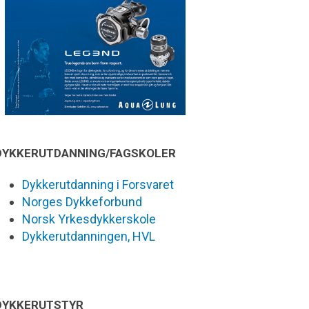
DYKKERUTDANNING/FAGSKOLER
Dykkerutdanning i Forsvaret
Norges Dykkeforbund
Norsk Yrkesdykkerskole
Dykkerutdanningen, HVL
DYKKERUTSTYR