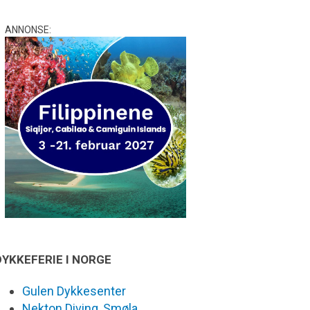
ANNONSE:
DYKKEFERIE I NORGE
Gulen Dykkesenter
Nekton Diving, Smøla