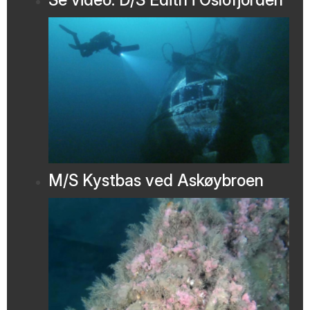
M/S Kystbas ved Askøybroen