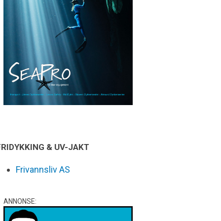
FRIDYKKING & UV-JAKT
Frivannsliv AS
ANNONSE: