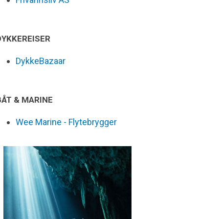
DYKKEREISER
DykkeBazaar
BÅT & MARINE
Wee Marine - Flytebrygger