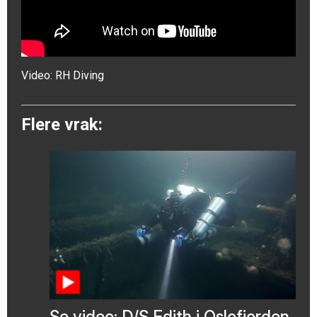
Video:
RH Diving
Flere vrak:
Se video: D/S Edith i Oslofjorden