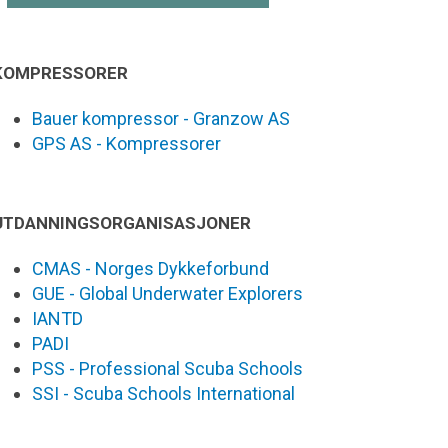
KOMPRESSORER
Bauer kompressor - Granzow AS
GPS AS - Kompressorer
UTDANNINGSORGANISASJONER
CMAS - Norges Dykkeforbund
GUE - Global Underwater Explorers
IANTD
PADI
PSS - Professional Scuba Schools
SSI - Scuba Schools International