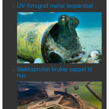
UV-fotograf møter leopardsel
Blekkspruten bruker søppel til
hus