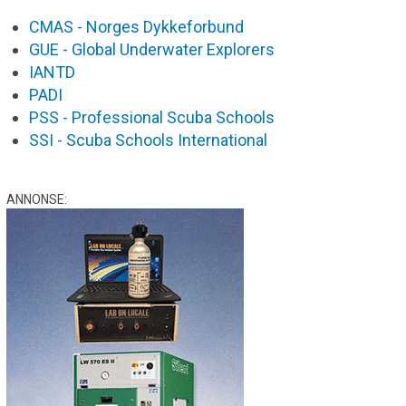
CMAS - Norges Dykkeforbund
GUE - Global Underwater Explorers
IANTD
PADI
PSS - Professional Scuba Schools
SSI - Scuba Schools International
ANNONSE: