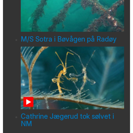
M/S Sotra i Bøvågen på Radøy
Cathrine Jægerud tok sølvet i
NM