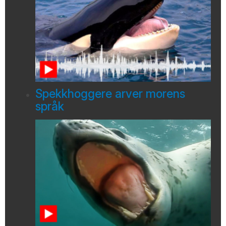
Spekkhoggere arver morens
språk