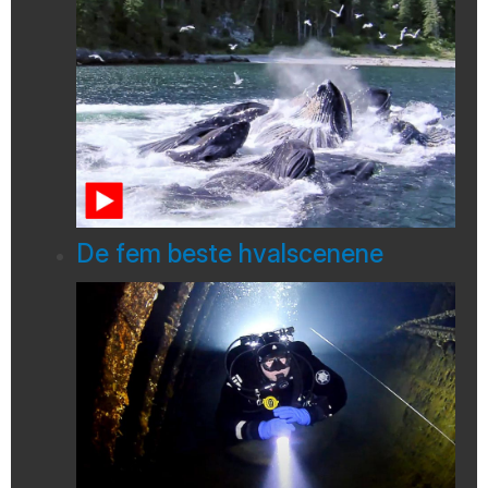
De fem beste hvalscenene