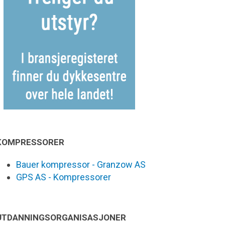
KOMPRESSORER
Bauer kompressor - Granzow AS
GPS AS - Kompressorer
UTDANNINGSORGANISASJONER