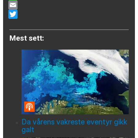
WhatsApp
Email
Twitter
Mest sett:
Da vårens vakreste eventyr gikk
galt