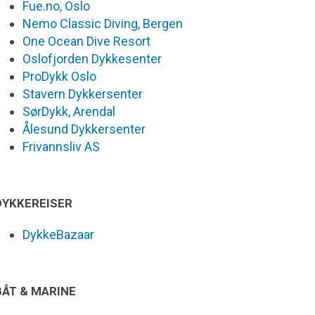
Fue.no, Oslo
Nemo Classic Diving, Bergen
One Ocean Dive Resort
Oslofjorden Dykkesenter
ProDykk Oslo
Stavern Dykkersenter
SørDykk, Arendal
Ålesund Dykkersenter
Frivannsliv AS
DYKKEREISER
DykkeBazaar
BÅT & MARINE