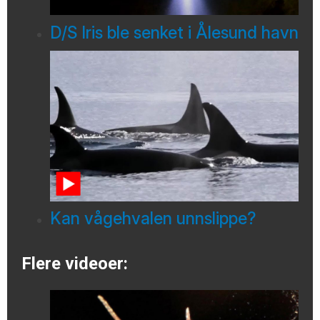
D/S Iris ble senket i Ålesund havn
Kan vågehvalen unnslippe?
Flere videoer: