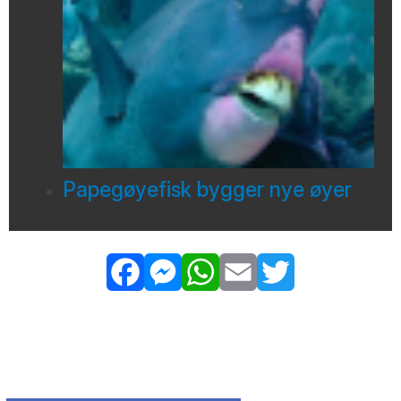
Papegøyefisk bygger nye øyer
Facebook
Messenger
WhatsApp
Email
Twitter