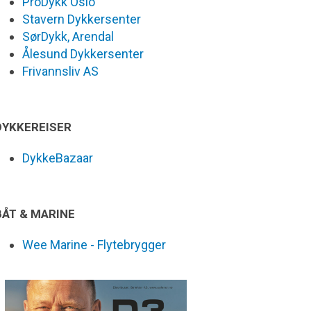
ProDykk Oslo
Stavern Dykkersenter
SørDykk, Arendal
Ålesund Dykkersenter
Frivannsliv AS
DYKKEREISER
DykkeBazaar
BÅT & MARINE
Wee Marine - Flytebrygger