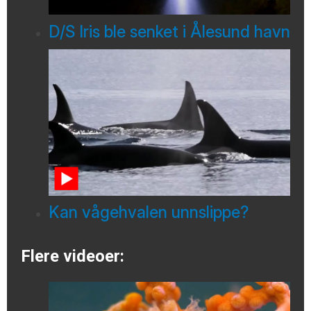
D/S Iris ble senket i Ålesund havn
Kan vågehvalen unnslippe?
Flere videoer: