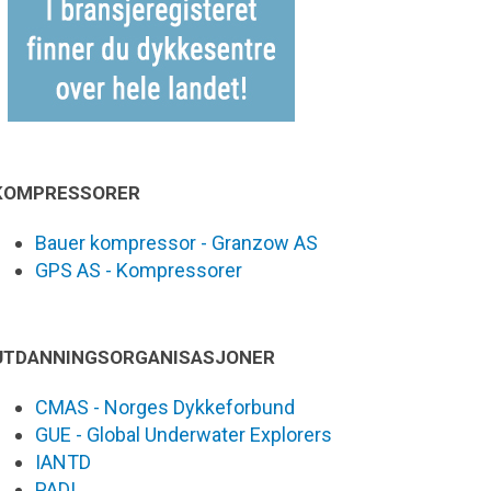
KOMPRESSORER
Bauer kompressor - Granzow AS
GPS AS - Kompressorer
UTDANNINGSORGANISASJONER
CMAS - Norges Dykkeforbund
GUE - Global Underwater Explorers
IANTD
PADI