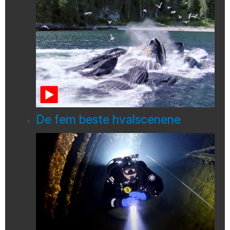
De fem beste hvalscenene