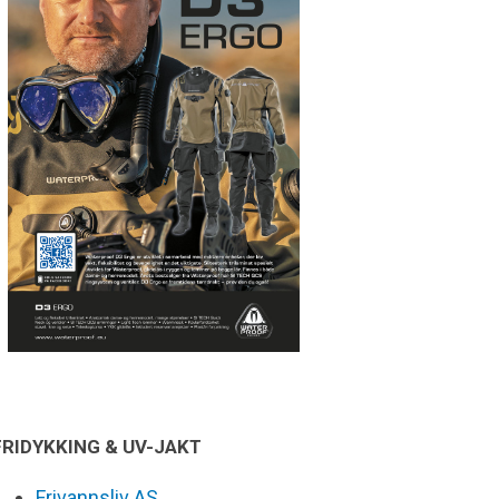
FRIDYKKING & UV-JAKT
Frivannsliv AS