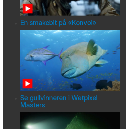
En smakebit på «Konvoi»
Se gullvinneren i Wetpixel
Masters