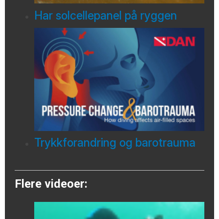
Har solcellepanel på ryggen
Trykkforandring og barotrauma
Flere videoer: