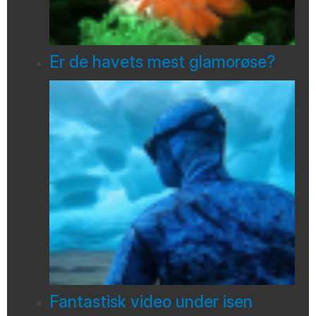
Er de havets mest glamorøse?
Fantastisk video under isen