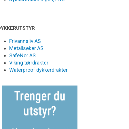
DYKKERUTSTYR
Frivannsliv AS
Metallsøker AS
SafeNor AS
Viking tørrdrakter
Waterproof dykkerdrakter