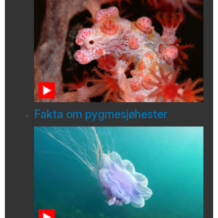
Fakta om pygmesjøhester