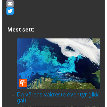
WhatsApp
Email
Twitter
Mest sett:
Da vårens vakreste eventyr gikk
galt