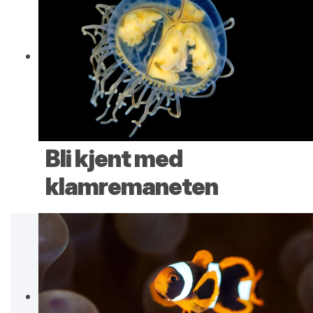
Bli kjent med
klamremaneten