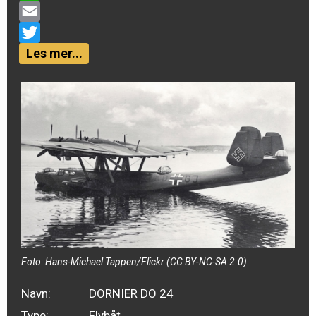
WhatsApp
Email
Twitter
Les mer...
Foto: Hans-Michael Tappen/Flickr (CC BY-NC-SA 2.0)
Navn:
DORNIER DO 24
Type:
Flybåt