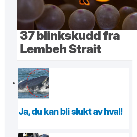
37 blinkskudd fra
Lembeh Strait
Ja, du kan bli slukt av hval!