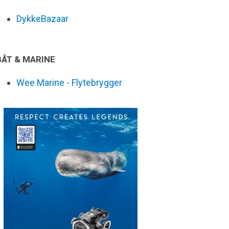
DykkeBazaar
BÅT & MARINE
Wee Marine - Flytebrygger