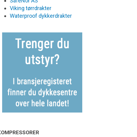
SafeNor AS
Viking tørrdrakter
Waterproof dykkerdrakter
KOMPRESSORER