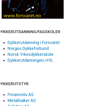
DYKKERUTDANNING/FAGSKOLER
Dykkerutdanning i Forsvaret
Norges Dykkeforbund
Norsk Yrkesdykkerskole
Dykkerutdanningen, HVL
DYKKERUTSTYR
Frivannsliv AS
Metallsøker AS