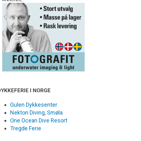
DYKKEFERIE I NORGE
Gulen Dykkesenter
Nekton Diving, Smøla
One Ocean Dive Resort
Tregde Ferie