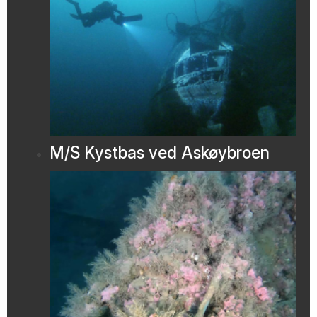
M/S Kystbas ved Askøybroen