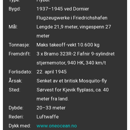
Bygd:
1937–1945 ved Dornier
Flugzeugwerke i Friedrichshafen
Mål:
Lengde 21,9 meter, vingespenn 27
meter
Tonnasje:
Maks takeoff-vekt 10.600 kg
Fremdrift:
3 x Bramo 323R-2 Fafnir 9-sylindret
stjernemotor, 940 HK, 340 km/t
Forlisdato:
22. april 1945
Årsak:
Senket av et britisk Mosquito-fly
Sted:
Sørvest for Kjevik flyplass, ca. 40
meter fra land.
Dybde:
20–33 meter
Rederi:
Luftwaffe
Dykk med:
www.oneocean.no