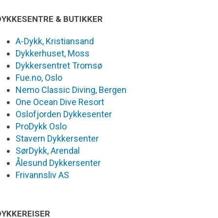
DYKKESENTRE & BUTIKKER
A-Dykk, Kristiansand
Dykkerhuset, Moss
Dykkersentret Tromsø
Fue.no, Oslo
Nemo Classic Diving, Bergen
One Ocean Dive Resort
Oslofjorden Dykkesenter
ProDykk Oslo
Stavern Dykkersenter
SørDykk, Arendal
Ålesund Dykkersenter
Frivannsliv AS
DYKKEREISER