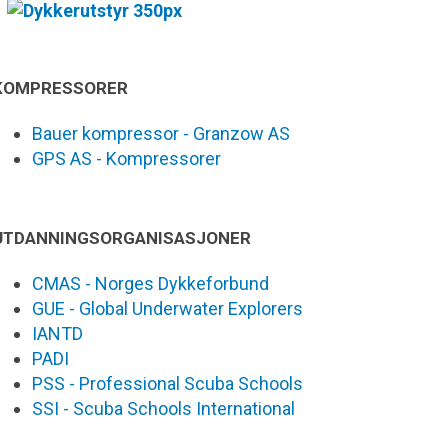
KOMPRESSORER
Bauer kompressor - Granzow AS
GPS AS - Kompressorer
UTDANNINGSORGANISASJONER
CMAS - Norges Dykkeforbund
GUE - Global Underwater Explorers
IANTD
PADI
PSS - Professional Scuba Schools
SSI - Scuba Schools International