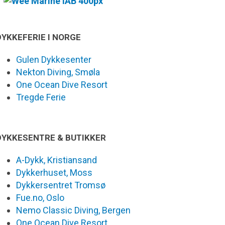
DYKKEFERIE I NORGE
Gulen Dykkesenter
Nekton Diving, Smøla
One Ocean Dive Resort
Tregde Ferie
DYKKESENTRE & BUTIKKER
A-Dykk, Kristiansand
Dykkerhuset, Moss
Dykkersentret Tromsø
Fue.no, Oslo
Nemo Classic Diving, Bergen
One Ocean Dive Resort