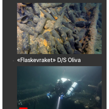
«Flaskevraket» D/S Oliva