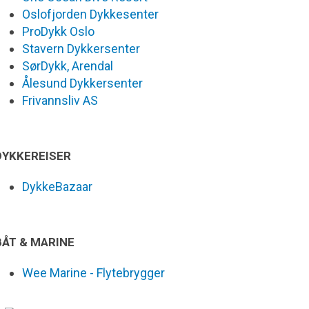
Oslofjorden Dykkesenter
ProDykk Oslo
Stavern Dykkersenter
SørDykk, Arendal
Ålesund Dykkersenter
Frivannsliv AS
DYKKEREISER
DykkeBazaar
BÅT & MARINE
Wee Marine - Flytebrygger