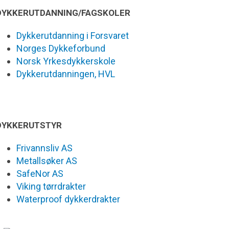
DYKKERUTDANNING/FAGSKOLER
Dykkerutdanning i Forsvaret
Norges Dykkeforbund
Norsk Yrkesdykkerskole
Dykkerutdanningen, HVL
DYKKERUTSTYR
Frivannsliv AS
Metallsøker AS
SafeNor AS
Viking tørrdrakter
Waterproof dykkerdrakter