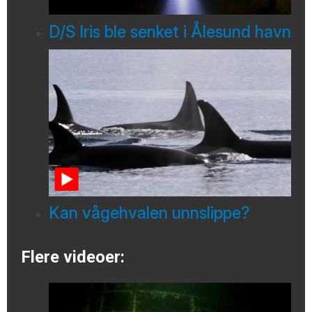
D/S Iris ble senket i Ålesund havn
Kan vågehvalen unnslippe?
Flere videoer: