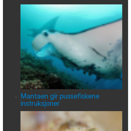
Mantaen gir pussefiskene
instruksjoner