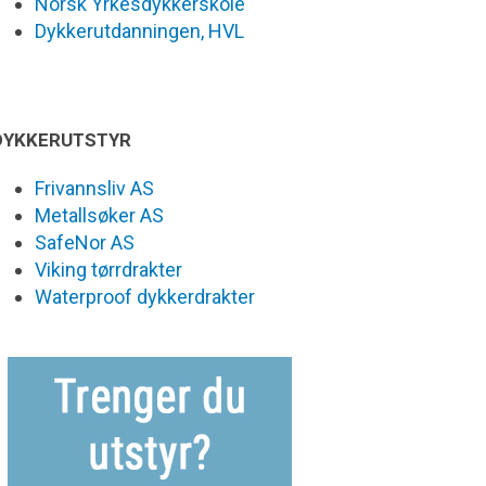
Norsk Yrkesdykkerskole
Dykkerutdanningen, HVL
DYKKERUTSTYR
Frivannsliv AS
Metallsøker AS
SafeNor AS
Viking tørrdrakter
Waterproof dykkerdrakter