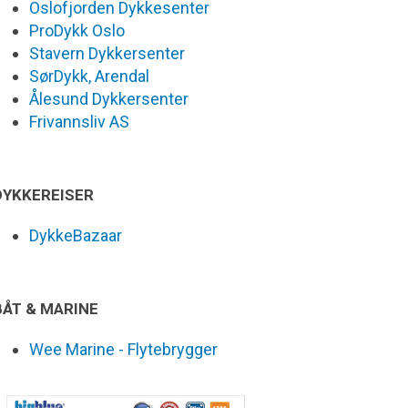
Oslofjorden Dykkesenter
ProDykk Oslo
Stavern Dykkersenter
SørDykk, Arendal
Ålesund Dykkersenter
Frivannsliv AS
DYKKEREISER
DykkeBazaar
BÅT & MARINE
Wee Marine - Flytebrygger