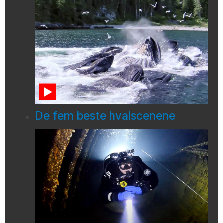
De fem beste hvalscenene