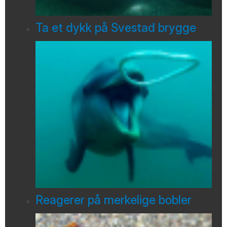
Ta et dykk på Svestad brygge
Reagerer på merkelige bobler