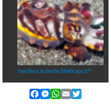
Verdens kuleste blekksprut?
Facebook
Messenger
WhatsApp
Email
Twitter