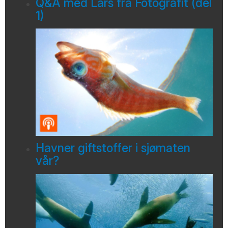
Q&A med Lars fra Fotografit (del
1)
Havner giftstoffer i sjømaten
vår?