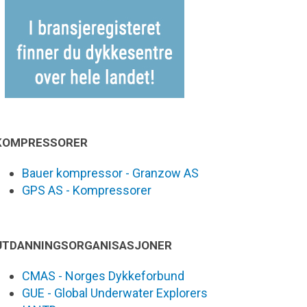
KOMPRESSORER
Bauer kompressor - Granzow AS
GPS AS - Kompressorer
UTDANNINGSORGANISASJONER
CMAS - Norges Dykkeforbund
GUE - Global Underwater Explorers