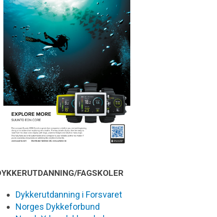
DYKKERUTDANNING/FAGSKOLER
Dykkerutdanning i Forsvaret
Norges Dykkeforbund