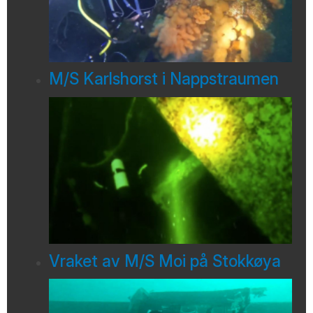
M/S Karlshorst i Nappstraumen
Vraket av M/S Moi på Stokkøya