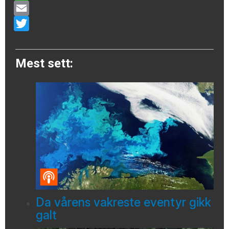
WhatsApp
Email
Twitter
Mest sett:
Da vårens vakreste eventyr gikk
galt