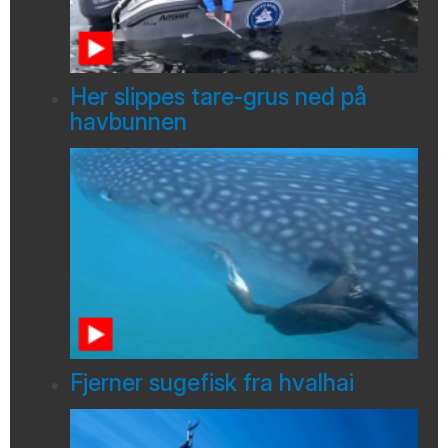
Her slippes tare-grus ned på
havbunnen
Fjerner sugefisk fra hvalhai