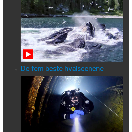
De fem beste hvalscenene