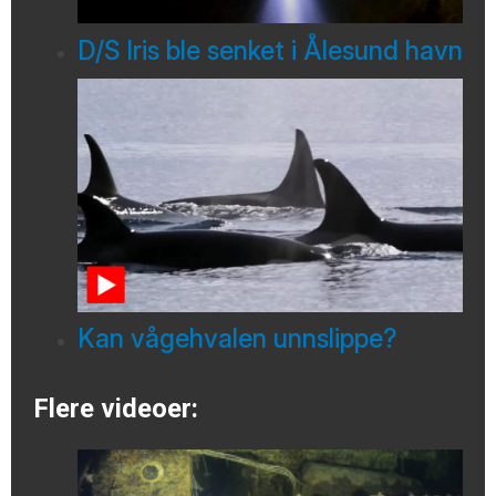
D/S Iris ble senket i Ålesund havn
Kan vågehvalen unnslippe?
Flere videoer: