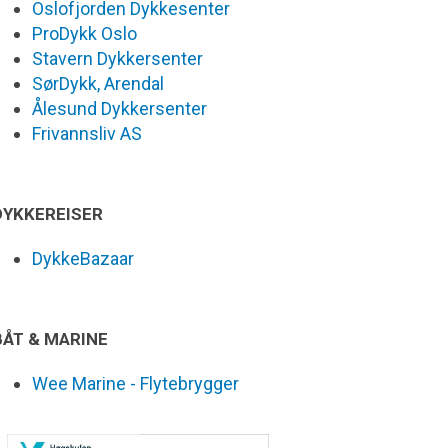
Oslofjorden Dykkesenter
ProDykk Oslo
Stavern Dykkersenter
SørDykk, Arendal
Ålesund Dykkersenter
Frivannsliv AS
DYKKEREISER
DykkeBazaar
BÅT & MARINE
Wee Marine - Flytebrygger