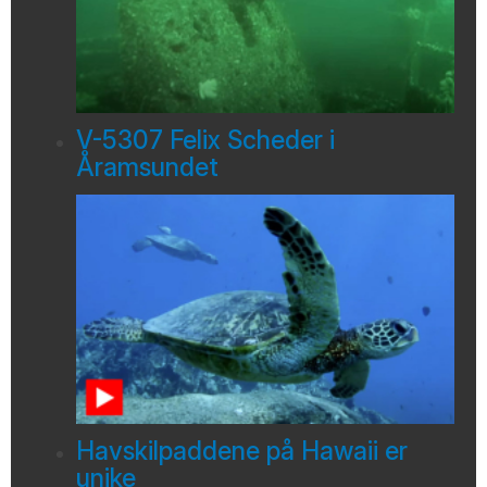
V-5307 Felix Scheder i
Åramsundet
Havskilpaddene på Hawaii er
unike