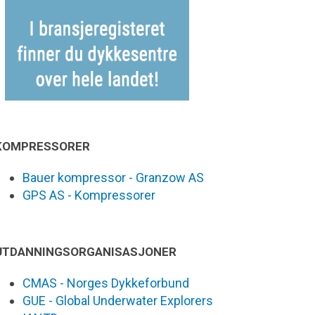
KOMPRESSORER
Bauer kompressor - Granzow AS
GPS AS - Kompressorer
UTDANNINGSORGANISASJONER
CMAS - Norges Dykkeforbund
GUE - Global Underwater Explorers