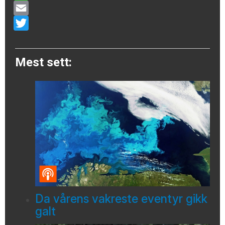
WhatsApp
Email
Twitter
Mest sett:
Da vårens vakreste eventyr gikk
galt