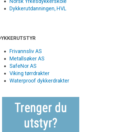
Norsk Yrkesdykkerskole
Dykkerutdanningen, HVL
DYKKERUTSTYR
Frivannsliv AS
Metallsøker AS
SafeNor AS
Viking tørrdrakter
Waterproof dykkerdrakter