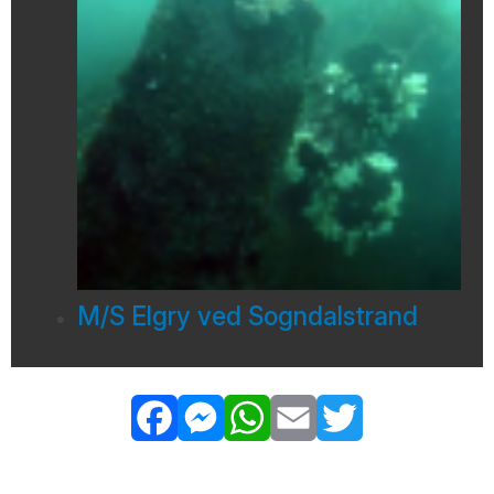
M/S Elgry ved Sogndalstrand
Facebook
Messenger
WhatsApp
Email
Twitter