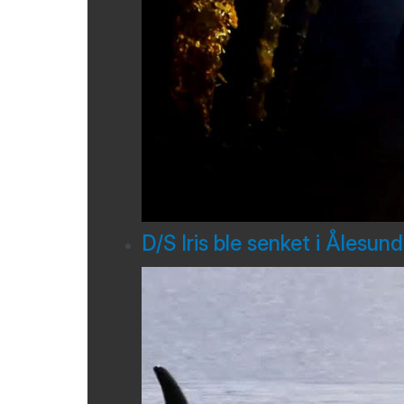
D/S Iris ble senket i Ålesun