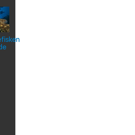
efisken
de