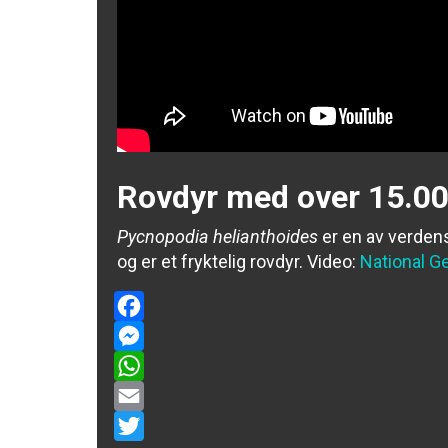
Rovdyr med over 15.00
Pycnopodia helianthoides
er en av verdens
og er et fryktelig rovdyr.
Video:
National G
Facebook
Messenger
WhatsApp
Email