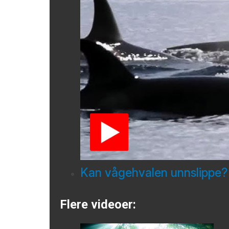
Kan vågehvalen unnslippe?
Flere videoer: