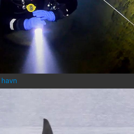
d havn