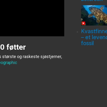
Kvastfinn
– et leven
fossil
0 føtter
 største og raskeste sjøstjerner,
eographic