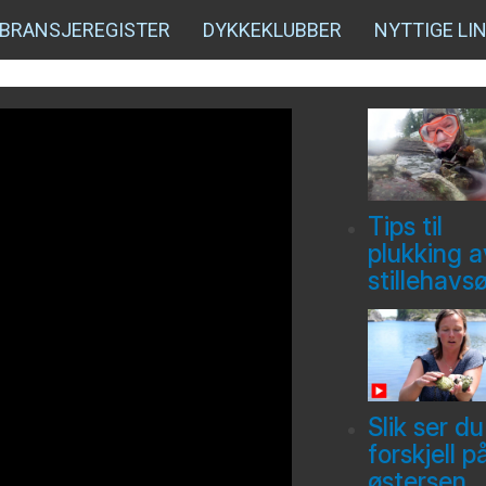
BRANSJEREGISTER
DYKKEKLUBBER
NYTTIGE LI
Tips til
plukking a
stillehavs
Slik ser du
forskjell p
østersen