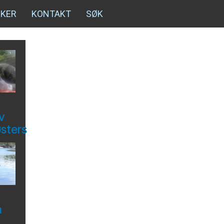
NKER
KONTAKT
SØK
v
østers
å