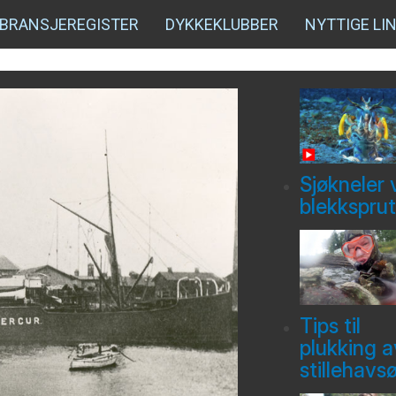
BRANSJEREGISTER
DYKKEKLUBBER
NYTTIGE LI
Sjøkneler 
blekksprut
Tips til
plukking a
stillehavs