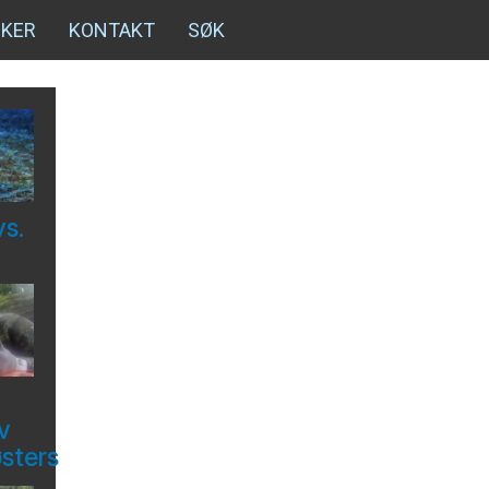
NKER
KONTAKT
SØK
vs.
v
østers