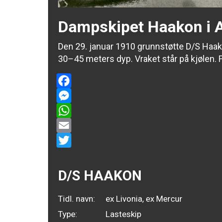
Dampskipet Haakon i 
Den 29. januar 1910 grunnstøtte D/S Haak
30–45 meters dyp. Vraket står på kjølen. 
Facebook
Messenger
WhatsApp
Email
Twitter
D/S HAAKON
Tidl. navn:
ex Livonia, ex Mercur
Type:
Lasteskip