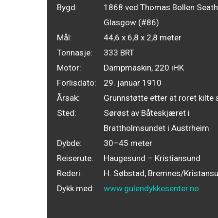
Bygd:
1868 ved Thomas Bollen Seath 
Glasgow (#86)
Mål:
44,6 x 6,8 x 2,8 meter
Tonnasje:
333 BRT
Motor:
Dampmaskin, 220 iHK
Forlisdato:
29. januar 1910
Årsak:
Grunnstøtte etter at roret kilte
Sted:
Sørøst av Båteskjæret i
Brattholmsundet i Austrheim
Dybde:
30–45 meter
Reiserute:
Haugesund – Kristiansund
Rederi:
H. Søbstad, Bremnes/Kristans
Dykk med:
www.gulendykkesenter.no