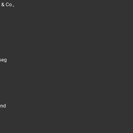
& Co.,
 seg
und