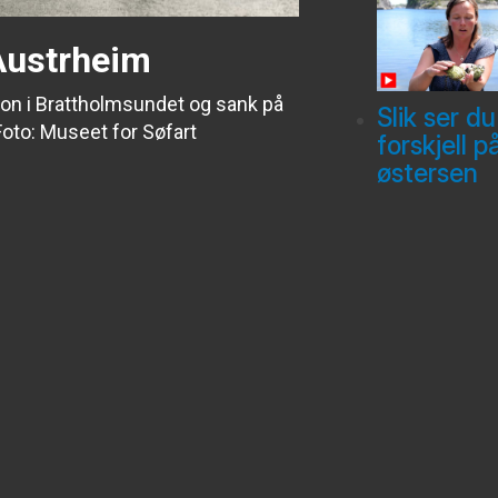
Austrheim
on i Brattholmsundet og sank på
Slik ser du
Foto: Museet for Søfart
forskjell p
østersen