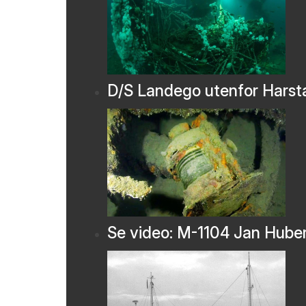
D/S Landego utenfor Harst
Se video: M-1104 Jan Hube