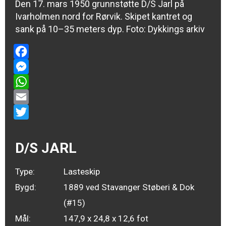
Den 17. mars 1950 grunnstøtte D/S Jarl på
Ivarholmen nord for Rørvik. Skipet kantret og
sank på 10–35 meters dyp. Foto: Dykkings arkiv
Facebook
Messenger
WhatsApp
Email
Twitter
D/S JARL
Type:
Lasteskip
Bygd:
1889 ved Stavanger Støberi & Dok
(#15)
Mål:
147,9 x 24,8 x 12,6 fot