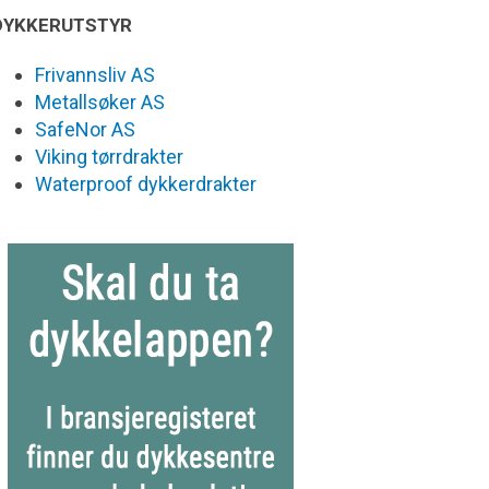
DYKKERUTSTYR
Frivannsliv AS
Metallsøker AS
SafeNor AS
Viking tørrdrakter
Waterproof dykkerdrakter