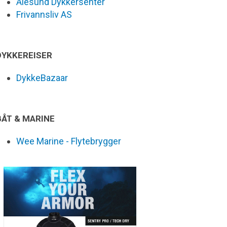
Ålesund Dykkersenter
Frivannsliv AS
DYKKEREISER
DykkeBazaar
BÅT & MARINE
Wee Marine - Flytebrygger