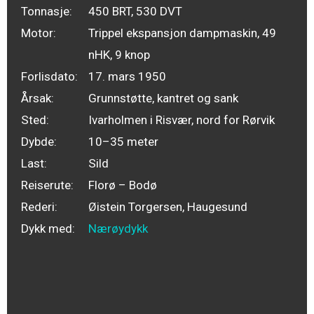
Tonnasje:
450 BRT, 530 DVT
Motor:
Trippel ekspansjon dampmaskin, 49
nHK, 9 knop
Forlisdato:
17. mars 1950
Årsak:
Grunnstøtte, kantret og sank
Sted:
Ivarholmen i Risvær, nord for Rørvik
Dybde:
10–35 meter
Last:
Sild
Reiserute:
Florø – Bodø
Rederi:
Øistein Torgersen, Haugesund
Dykk med:
Nærøydykk