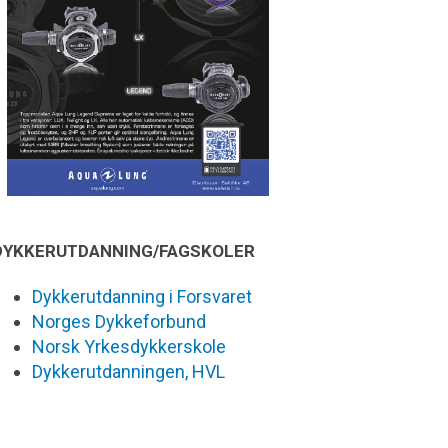
DYKKERUTDANNING/FAGSKOLER
Dykkerutdanning i Forsvaret
Norges Dykkeforbund
Norsk Yrkesdykkerskole
Dykkerutdanningen, HVL