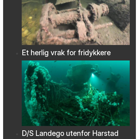
Et herlig vrak for fridykkere
D/S Landego utenfor Harstad