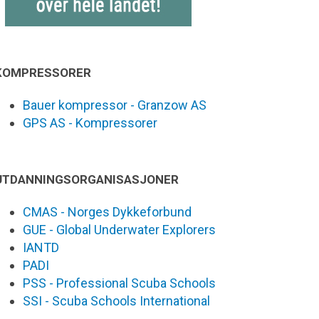
KOMPRESSORER
Bauer kompressor - Granzow AS
GPS AS - Kompressorer
UTDANNINGSORGANISASJONER
CMAS - Norges Dykkeforbund
GUE - Global Underwater Explorers
IANTD
PADI
PSS - Professional Scuba Schools
SSI - Scuba Schools International