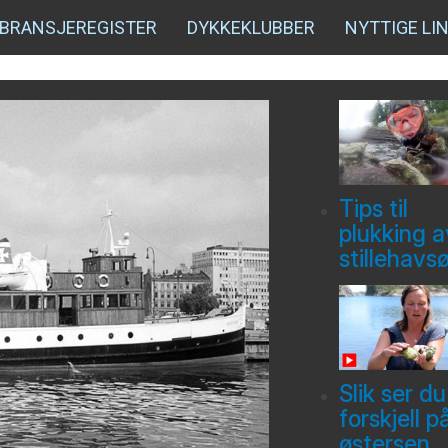
BRANSJEREGISTER
DYKKEKLUBBER
NYTTIGE LI
Tips til
plukking a
stillehavs
Slik ser du
forskjell p
østersen