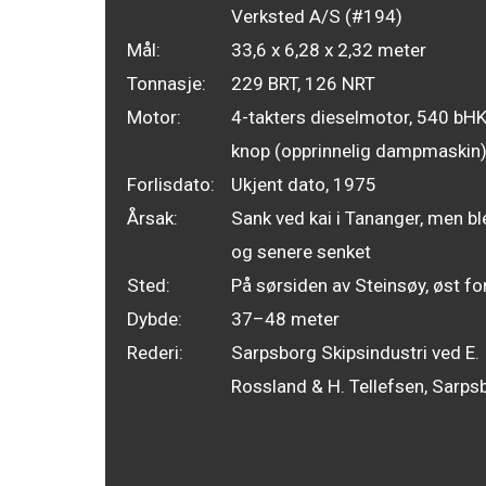
Verksted A/S (#194)
Mål:
33,6 x 6,28 x 2,32 meter
Tonnasje:
229 BRT, 126 NRT
Motor:
4-takters dieselmotor, 540 bHK
knop (opprinnelig dampmaskin
Forlisdato:
Ukjent dato, 1975
Årsak:
Sank ved kai i Tananger, men bl
og senere senket
Sted:
På sørsiden av Steinsøy, øst fo
Dybde:
37–48 meter
Rederi:
Sarpsborg Skipsindustri ved E.
Rossland & H. Tellefsen, Sarps