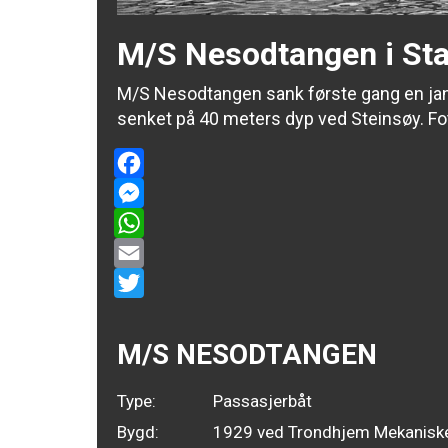
M/S Nesodtangen i St
M/S Nesodtangen sank første gang en jan
senket på 40 meters dyp ved Steinsøy. F
Facebook
Messenger
WhatsApp
Email
Twitter
M/S NESODTANGEN
Type:
Passasjerbåt
Bygd:
1929 ved Trondhjem Mekanisk