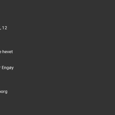
, 12
)
e hevet
r Engøy
borg