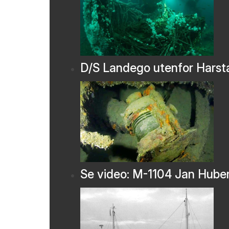
D/S Landego utenfor Harst
Se video: M-1104 Jan Hube