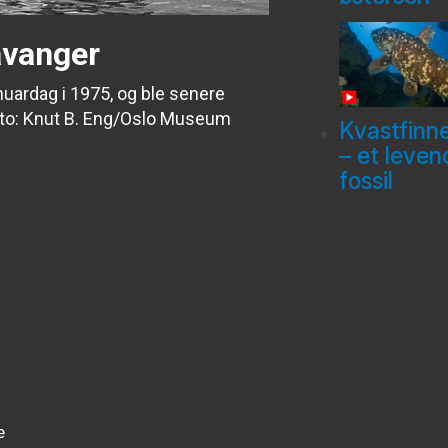
avanger
uardag i 1975, og ble senere
oto: Knut B. Eng/Oslo Museum
Kvastfinn
– et leven
fossil
e