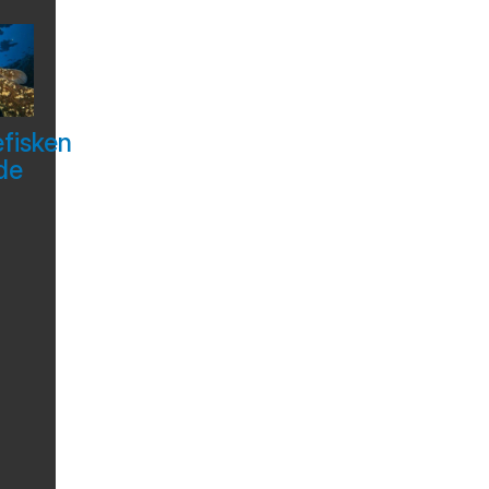
efisken
de