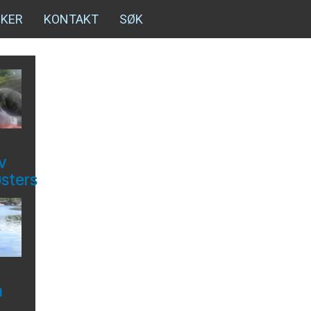
NKER
KONTAKT
SØK
v
østers
å