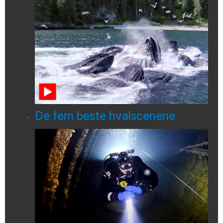
De fem beste hvalscenene