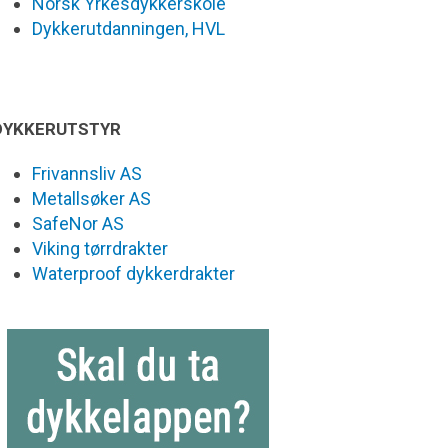
Norsk Yrkesdykkerskole
Dykkerutdanningen, HVL
DYKKERUTSTYR
Frivannsliv AS
Metallsøker AS
SafeNor AS
Viking tørrdrakter
Waterproof dykkerdrakter