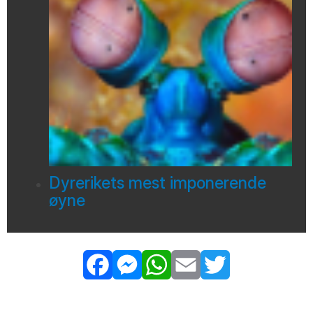
Dyrerikets mest imponerende
øyne
Facebook
Messenger
WhatsApp
Email
Twitter