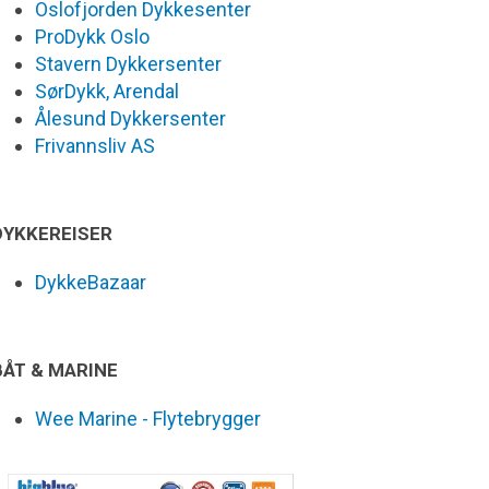
Oslofjorden Dykkesenter
ProDykk Oslo
Stavern Dykkersenter
SørDykk, Arendal
Ålesund Dykkersenter
Frivannsliv AS
DYKKEREISER
DykkeBazaar
BÅT & MARINE
Wee Marine - Flytebrygger