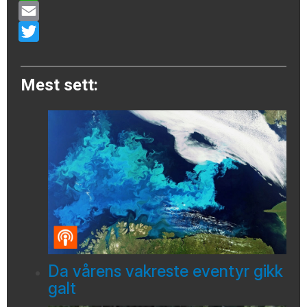
WhatsApp
Email
Twitter
Mest sett:
Da vårens vakreste eventyr gikk
galt