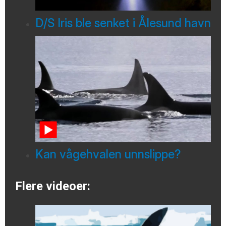
D/S Iris ble senket i Ålesund havn
Kan vågehvalen unnslippe?
Flere videoer: