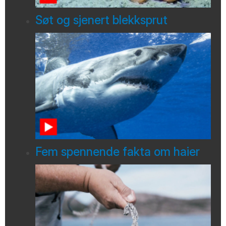
Søt og sjenert blekksprut
Fem spennende fakta om haier