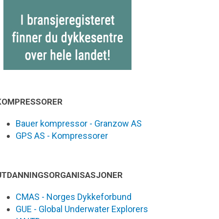
KOMPRESSORER
Bauer kompressor - Granzow AS
GPS AS - Kompressorer
UTDANNINGSORGANISASJONER
CMAS - Norges Dykkeforbund
GUE - Global Underwater Explorers