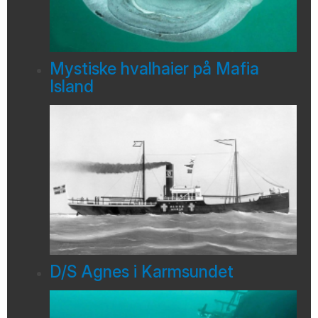
Mystiske hvalhaier på Mafia
Island
D/S Agnes i Karmsundet