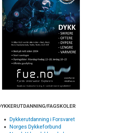
DYKKERUTDANNING/FAGSKOLER
Dykkerutdanning i Forsvaret
Norges Dykkeforbund