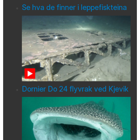
Se hva de finner i leppefiskteina
Dornier Do 24 flyvrak ved Kjevik