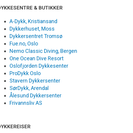
DYKKESENTRE & BUTIKKER
A-Dykk, Kristiansand
Dykkerhuset, Moss
Dykkersentret Tromsø
Fue.no, Oslo
Nemo Classic Diving, Bergen
One Ocean Dive Resort
Oslofjorden Dykkesenter
ProDykk Oslo
Stavern Dykkersenter
SørDykk, Arendal
Ålesund Dykkersenter
Frivannsliv AS
DYKKEREISER