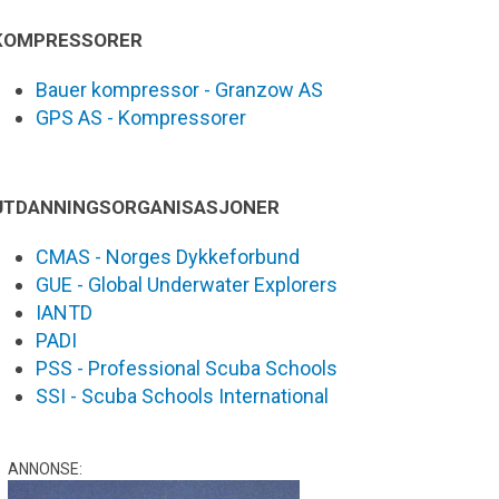
KOMPRESSORER
Bauer kompressor - Granzow AS
GPS AS - Kompressorer
UTDANNINGSORGANISASJONER
CMAS - Norges Dykkeforbund
GUE - Global Underwater Explorers
IANTD
PADI
PSS - Professional Scuba Schools
SSI - Scuba Schools International
ANNONSE: