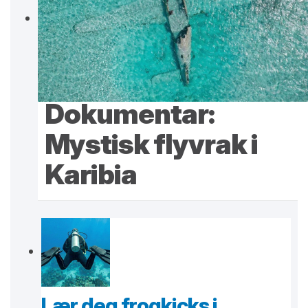
Dokumentar:
Mystisk flyvrak i
Karibia
Lær deg frogkicks i