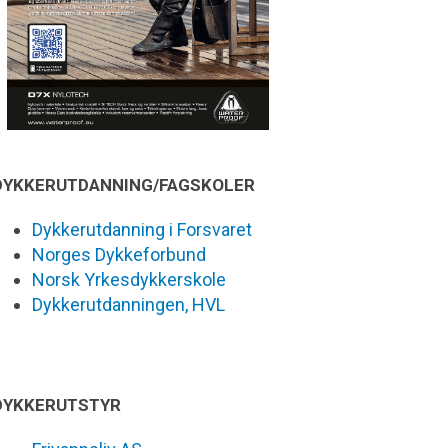
DYKKERUTDANNING/FAGSKOLER
Dykkerutdanning i Forsvaret
Norges Dykkeforbund
Norsk Yrkesdykkerskole
Dykkerutdanningen, HVL
DYKKERUTSTYR