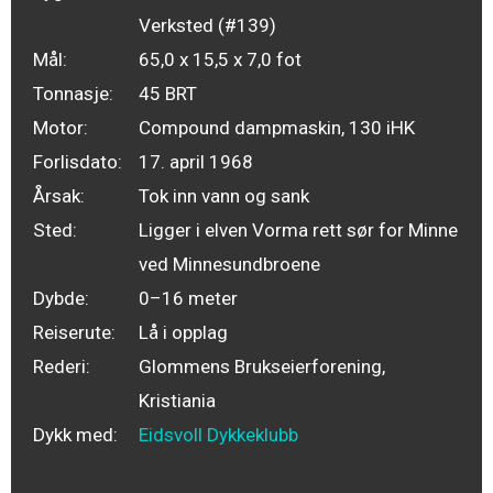
Verksted (#139)
Mål:
65,0 x 15,5 x 7,0 fot
Tonnasje:
45 BRT
Motor:
Compound dampmaskin, 130 iHK
Forlisdato:
17. april 1968
Årsak:
Tok inn vann og sank
Sted:
Ligger i elven Vorma rett sør for Minne
ved Minnesundbroene
Dybde:
0–16 meter
Reiserute:
Lå i opplag
Rederi:
Glommens Brukseierforening,
Kristiania
Dykk med:
Eidsvoll Dykkeklubb