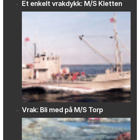
Et enkelt vrakdykk: M/S Kletten
Vrak: Bli med på M/S Torp