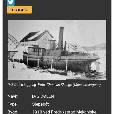
Email
Twitter
Les mer...
D/S Dølen i opplag. Foto: Christian Skauge (Mjøssamlingene)
Navn:
D/S DØLEN
Type:
Slepebåt
Bygd:
1910 ved Fredriksstad Mekaniske