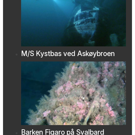
M/S Kystbas ved Askøybroen
Barken Figaro på Svalbard