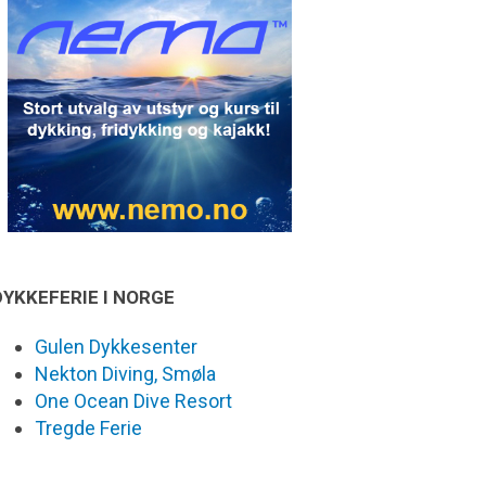
DYKKEFERIE I NORGE
Gulen Dykkesenter
Nekton Diving, Smøla
One Ocean Dive Resort
Tregde Ferie