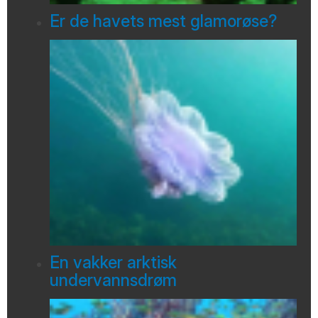
Er de havets mest glamorøse?
En vakker arktisk
undervannsdrøm