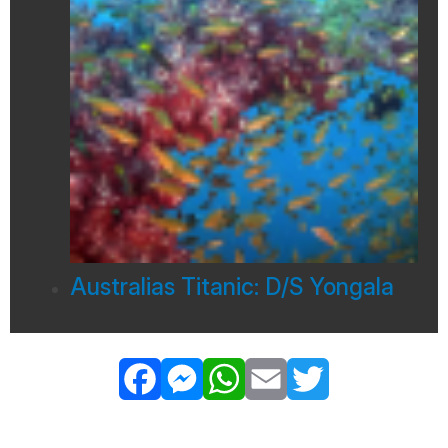
Australias Titanic: D/S Yongala
Facebook
Messenger
WhatsApp
Email
Twitter