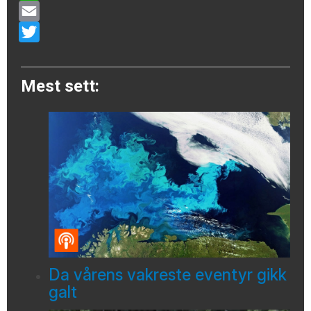
WhatsApp
Email
Twitter
Mest sett:
Da vårens vakreste eventyr gikk
galt