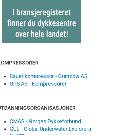
KOMPRESSORER
Bauer kompressor - Granzow AS
GPS AS - Kompressorer
UTDANNINGSORGANISASJONER
CMAS - Norges Dykkeforbund
GUE - Global Underwater Explorers