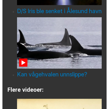
D/S Iris ble senket i Ålesund havn
Kan vågehvalen unnslippe?
Flere videoer: