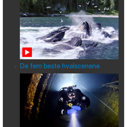
De fem beste hvalscenene