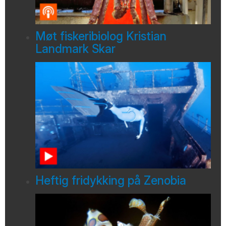
Møt fiskeribiolog Kristian
Landmark Skar
Heftig fridykking på Zenobia