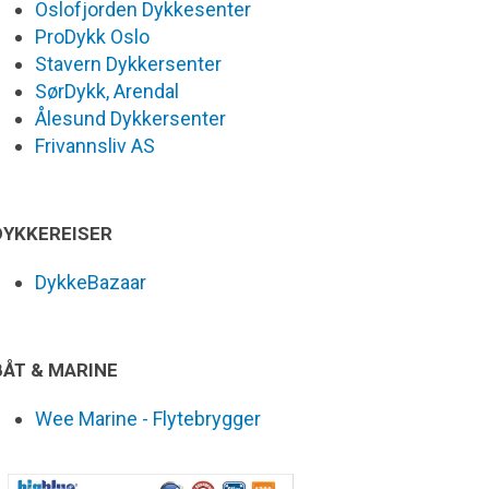
Oslofjorden Dykkesenter
ProDykk Oslo
Stavern Dykkersenter
SørDykk, Arendal
Ålesund Dykkersenter
Frivannsliv AS
DYKKEREISER
DykkeBazaar
BÅT & MARINE
Wee Marine - Flytebrygger