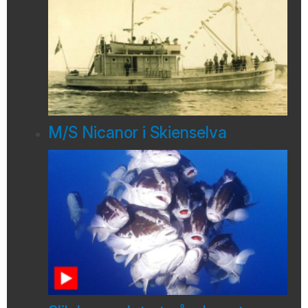
M/S Nicanor i Skienselva