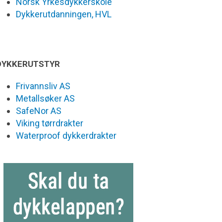
Norsk Yrkesdykkerskole
Dykkerutdanningen, HVL
DYKKERUTSTYR
Frivannsliv AS
Metallsøker AS
SafeNor AS
Viking tørrdrakter
Waterproof dykkerdrakter