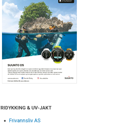
FRIDYKKING & UV-JAKT
Frivannsliv AS