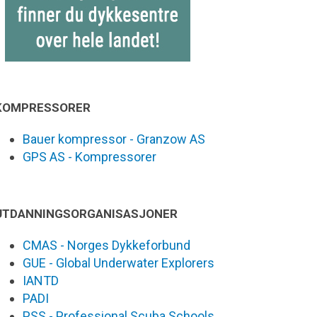
KOMPRESSORER
Bauer kompressor - Granzow AS
GPS AS - Kompressorer
UTDANNINGSORGANISASJONER
CMAS - Norges Dykkeforbund
GUE - Global Underwater Explorers
IANTD
PADI
PSS - Professional Scuba Schools