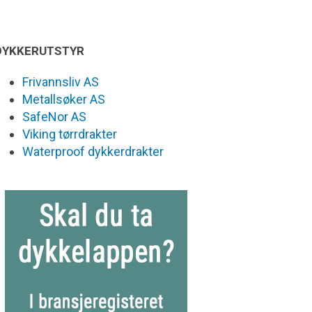
DYKKERUTSTYR
Frivannsliv AS
Metallsøker AS
SafeNor AS
Viking tørrdrakter
Waterproof dykkerdrakter