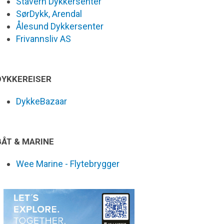
Stavern Dykkersenter
SørDykk, Arendal
Ålesund Dykkersenter
Frivannsliv AS
DYKKEREISER
DykkeBazaar
BÅT & MARINE
Wee Marine - Flytebrygger