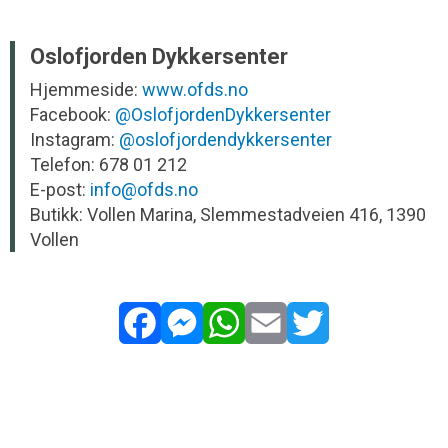
Oslofjorden Dykkersenter
Hjemmeside:
www.ofds.no
Facebook:
@OslofjordenDykkersenter
Instagram:
@oslofjordendykkersenter
Telefon: 678 01 212
E-post:
info@ofds.no
Butikk: Vollen Marina, Slemmestadveien 416, 1390
Vollen
Facebook
Messenger
WhatsApp
Email
Twitter