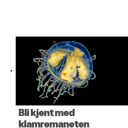
Bli kjent med
klamremaneten