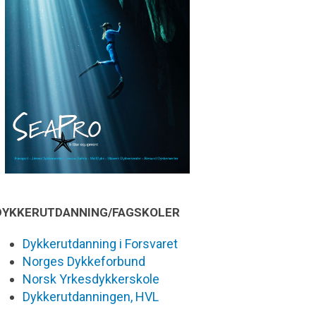
DYKKERUTDANNING/FAGSKOLER
Dykkerutdanning i Forsvaret
Norges Dykkeforbund
Norsk Yrkesdykkerskole
Dykkerutdanningen, HVL