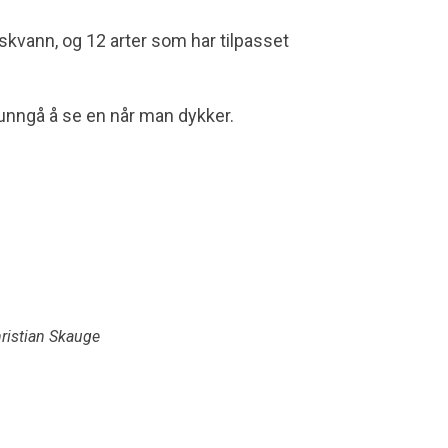
erskvann, og 12 arter som har tilpasset
å unngå å se en når man dykker.
hristian Skauge