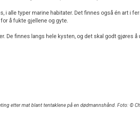
, i alle typer marine habitater. Det finnes også én art i f
 for å fukte gjellene og gyte.
rter. De finnes langs hele kysten, og det skal godt gjøres 
 leting etter mat blant tentaklene på en dødmannshånd. Foto: © C