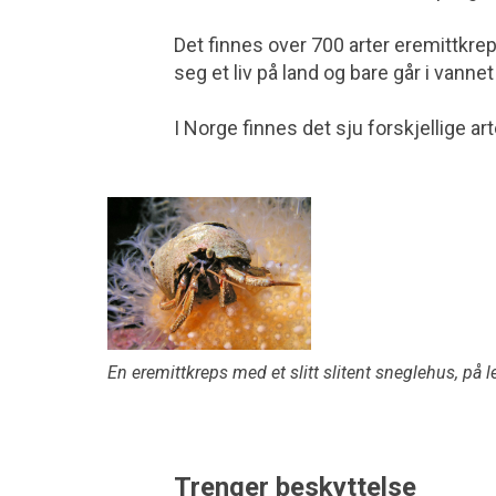
Det finnes over 700 arter eremittkreps
seg et liv på land og bare går i vannet
I Norge finnes det sju forskjellige a
En eremittkreps med et slitt slitent sneglehus, på
Trenger beskyttelse