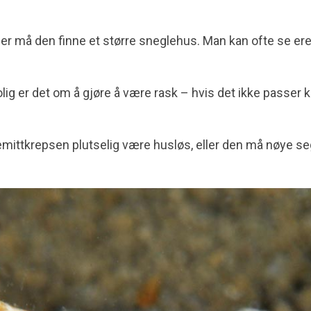
ser må den finne et større sneglehus. Man kan ofte se 
ig er det om å gjøre å være rask – hvis det ikke passer k
emitt­krepsen plutselig være husløs, eller den må nøye s