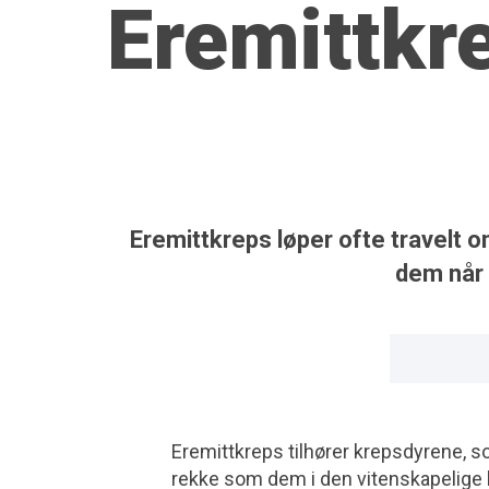
Eremittk
Eremittkreps løper ofte travelt o
dem når 
Eremittkreps tilhører krepsdyrene, s
rekke som dem i den viten­skapelige k