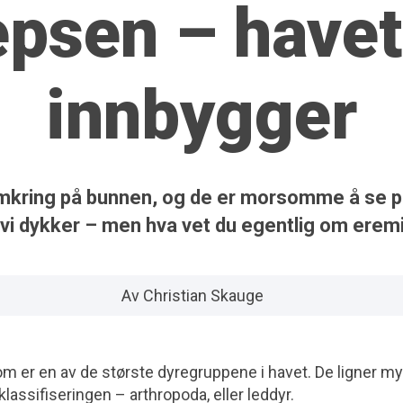
repsen
– havet
innbygger
mkring på bunnen, og de er morsomme å se på 
vi dykker – men hva vet du egentlig om erem
Av Christian Skauge
om er en av de største dyregruppene i havet. De ligner my
lassifiseringen – arthropoda, eller leddyr.