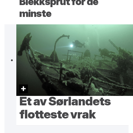
Blekksprut for de
minste
Et av Sørlandets
flotteste vrak