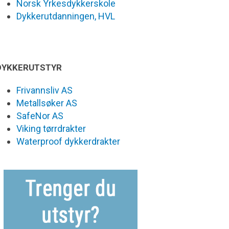
Norsk Yrkesdykkerskole
Dykkerutdanningen, HVL
DYKKERUTSTYR
Frivannsliv AS
Metallsøker AS
SafeNor AS
Viking tørrdrakter
Waterproof dykkerdrakter