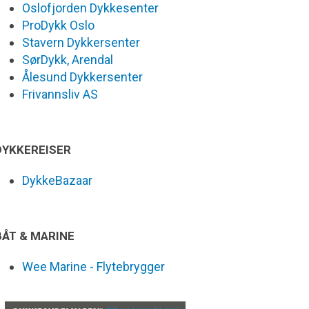
Oslofjorden Dykkesenter
ProDykk Oslo
Stavern Dykkersenter
SørDykk, Arendal
Ålesund Dykkersenter
Frivannsliv AS
DYKKEREISER
DykkeBazaar
BÅT & MARINE
Wee Marine - Flytebrygger