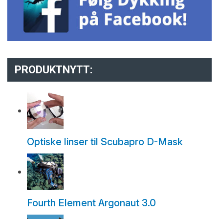
PRODUKTNYTT:
Optiske linser til Scubapro D-Mask
Fourth Element Argonaut 3.0