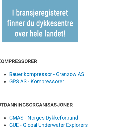
KOMPRESSORER
Bauer kompressor - Granzow AS
GPS AS - Kompressorer
UTDANNINGSORGANISASJONER
CMAS - Norges Dykkeforbund
GUE - Global Underwater Explorers