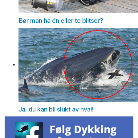
Bør man ha én eller to blitser?
Ja, du kan bli slukt av hval!