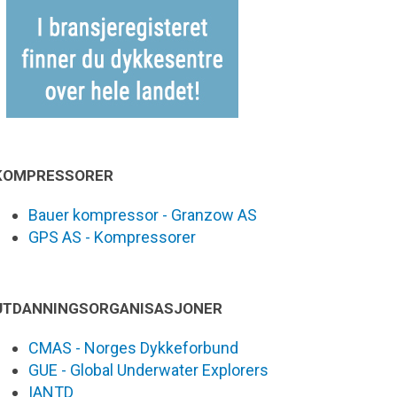
KOMPRESSORER
Bauer kompressor - Granzow AS
GPS AS - Kompressorer
UTDANNINGSORGANISASJONER
CMAS - Norges Dykkeforbund
GUE - Global Underwater Explorers
IANTD