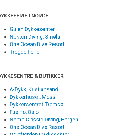
DYKKEFERIE I NORGE
Gulen Dykkesenter
Nekton Diving, Smøla
One Ocean Dive Resort
Tregde Ferie
DYKKESENTRE & BUTIKKER
A-Dykk, Kristiansand
Dykkerhuset, Moss
Dykkersentret Tromsø
Fue.no, Oslo
Nemo Classic Diving, Bergen
One Ocean Dive Resort
Oslofjorden Dykkesenter