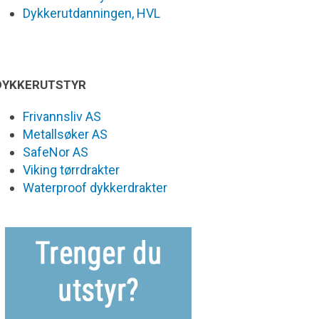
Dykkerutdanningen, HVL
DYKKERUTSTYR
Frivannsliv AS
Metallsøker AS
SafeNor AS
Viking tørrdrakter
Waterproof dykkerdrakter