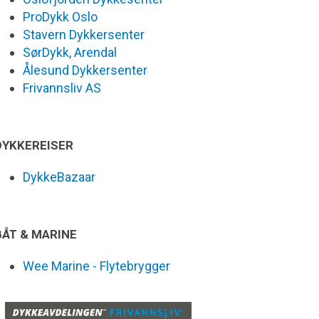
ProDykk Oslo
Stavern Dykkersenter
SørDykk, Arendal
Ålesund Dykkersenter
Frivannsliv AS
DYKKEREISER
DykkeBazaar
BÅT & MARINE
Wee Marine - Flytebrygger