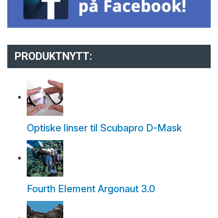
PRODUKTNYTT:
Optiske linser til Scubapro D-Mask
Fourth Element Argonaut 3.0