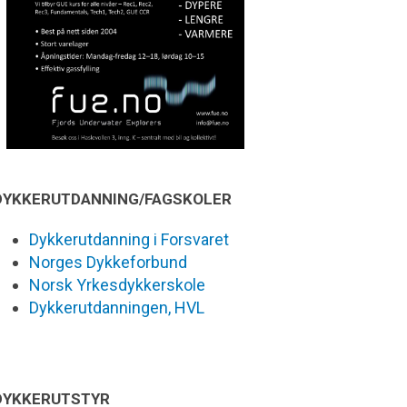
DYKKERUTDANNING/FAGSKOLER
Dykkerutdanning i Forsvaret
Norges Dykkeforbund
Norsk Yrkesdykkerskole
Dykkerutdanningen, HVL
DYKKERUTSTYR