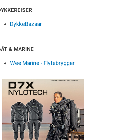
DYKKEREISER
DykkeBazaar
BÅT & MARINE
Wee Marine - Flytebrygger