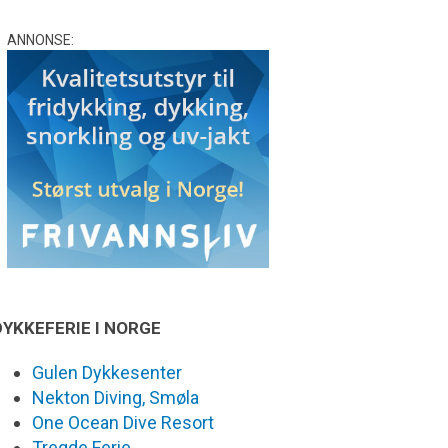
ANNONSE:
DYKKEFERIE I NORGE
Gulen Dykkesenter
Nekton Diving, Smøla
One Ocean Dive Resort
Tregde Ferie