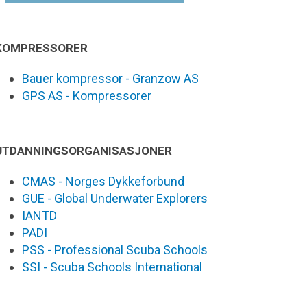
KOMPRESSORER
Bauer kompressor - Granzow AS
GPS AS - Kompressorer
UTDANNINGSORGANISASJONER
CMAS - Norges Dykkeforbund
GUE - Global Underwater Explorers
IANTD
PADI
PSS - Professional Scuba Schools
SSI - Scuba Schools International