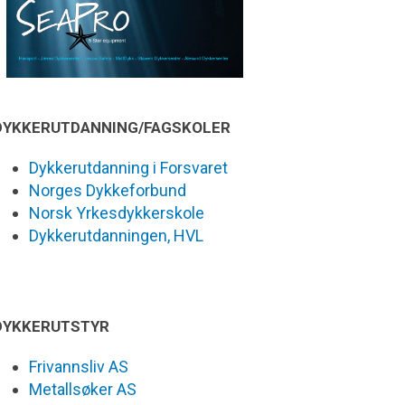
DYKKERUTDANNING/FAGSKOLER
Dykkerutdanning i Forsvaret
Norges Dykkeforbund
Norsk Yrkesdykkerskole
Dykkerutdanningen, HVL
DYKKERUTSTYR
Frivannsliv AS
Metallsøker AS