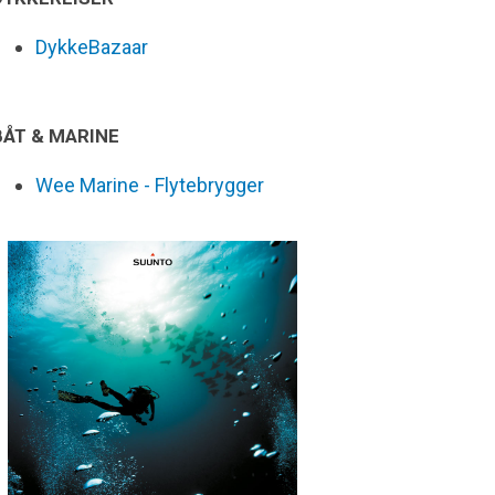
DykkeBazaar
BÅT & MARINE
Wee Marine - Flytebrygger