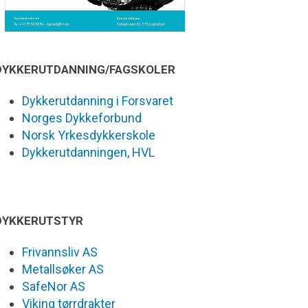
DYKKERUTDANNING/FAGSKOLER
Dykkerutdanning i Forsvaret
Norges Dykkeforbund
Norsk Yrkesdykkerskole
Dykkerutdanningen, HVL
DYKKERUTSTYR
Frivannsliv AS
Metallsøker AS
SafeNor AS
Viking tørrdrakter