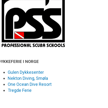
DYKKEFERIE I NORGE
Gulen Dykkesenter
Nekton Diving, Smøla
One Ocean Dive Resort
Tregde Ferie