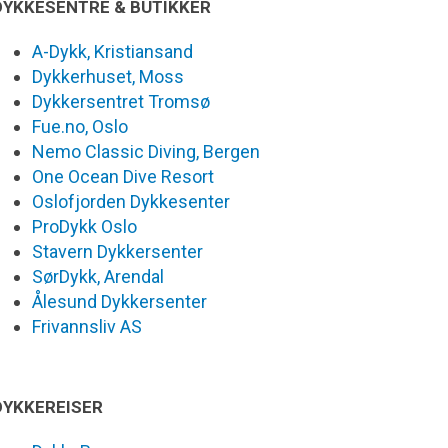
DYKKESENTRE & BUTIKKER
A-Dykk, Kristiansand
Dykkerhuset, Moss
Dykkersentret Tromsø
Fue.no, Oslo
Nemo Classic Diving, Bergen
One Ocean Dive Resort
Oslofjorden Dykkesenter
ProDykk Oslo
Stavern Dykkersenter
SørDykk, Arendal
Ålesund Dykkersenter
Frivannsliv AS
DYKKEREISER