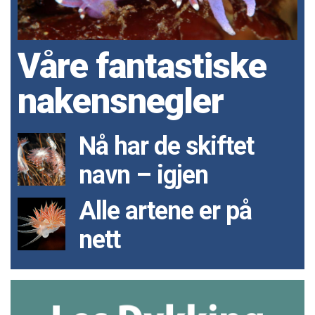
Våre fantastiske
nakensnegler
Nå har de skiftet
navn – igjen
Alle artene er på
nett