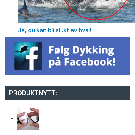
Ja, du kan bli slukt av hval!
PRODUKTNYTT: