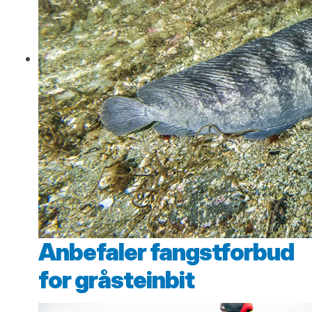
Anbefaler fangstforbud
for gråsteinbit