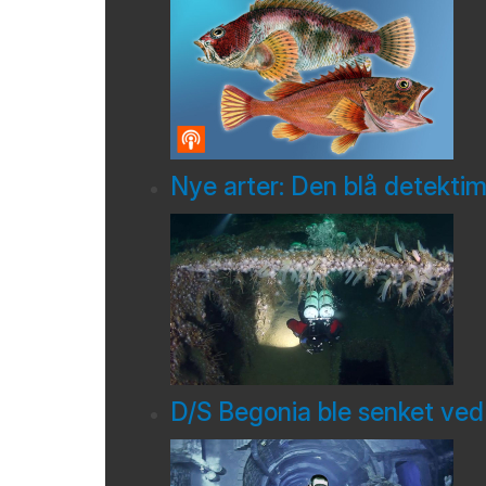
Nye arter: Den blå detekti
D/S Begonia ble senket ved