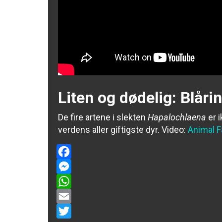
Liten og dødelig: Blåri
De fire artene i slekten
Hapalochlaena
er 
verdens aller giftigste dyr.
Video:
Animal F
Facebook
Messenger
WhatsApp
Email