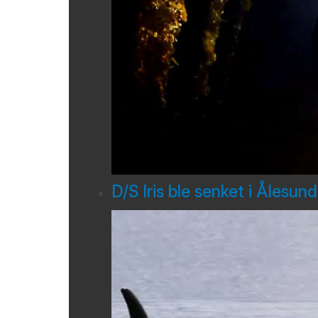
D/S Iris ble senket i Ålesun