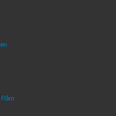
men
 Flåm