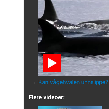
Kan vågehvalen unnslippe?
Flere videoer: