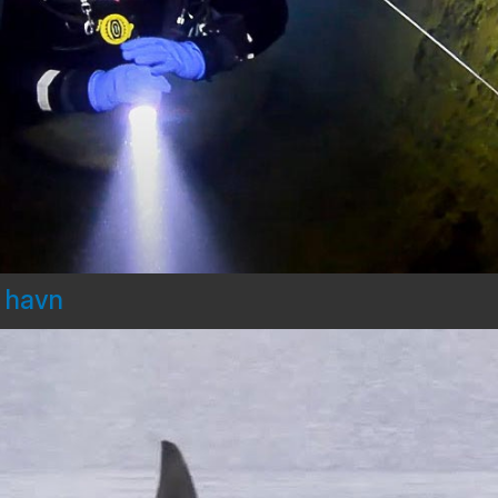
d havn