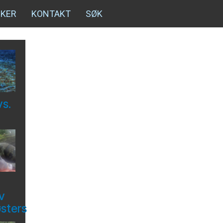
NKER
KONTAKT
SØK
vs.
v
østers