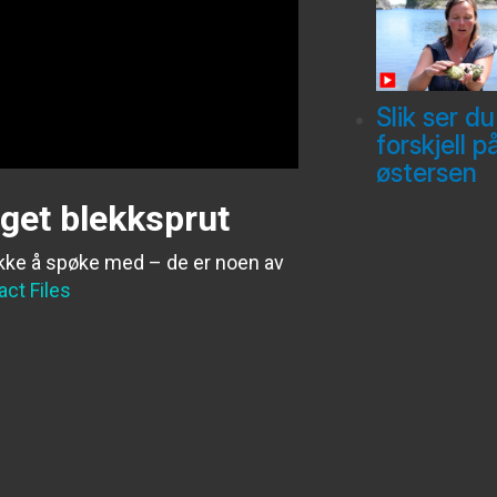
Slik ser du
forskjell p
østersen
nget blekksprut
ikke å spøke med – de er noen av
act Files