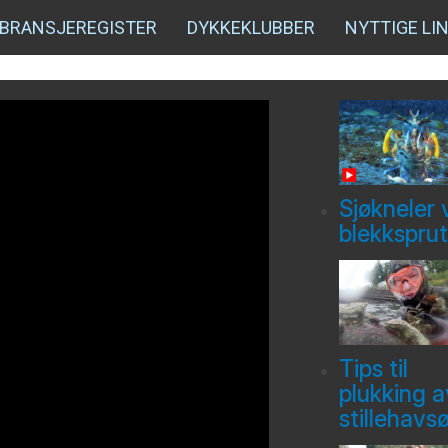
BRANSJEREGISTER
DYKKEKLUBBER
NYTTIGE LI
Sjøkneler 
blekksprut
Tips til
plukking a
stillehavs