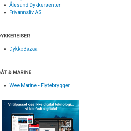
Ålesund Dykkersenter
Frivannsliv AS
DYKKEREISER
DykkeBazaar
BÅT & MARINE
Wee Marine - Flytebrygger