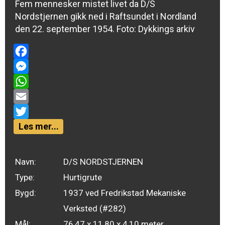
Fem mennesker mistet livet da D/S
Nordstjernen gikk ned i Raftsundet i Nordland
den 22. september 1954. Foto: Dykkings arkiv
Facebook
Messenger
WhatsApp
Email
Twitter
Les mer...
Navn:
D/S NORDSTJERNEN
Type:
Hurtigrute
Bygd:
1937 ved Fredrikstad Mekaniske
Verksted (#282)
Mål:
76,47 x 11,80 x 4,10 meter