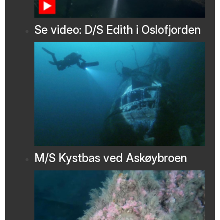
Se video: D/S Edith i Oslofjorden
M/S Kystbas ved Askøybroen