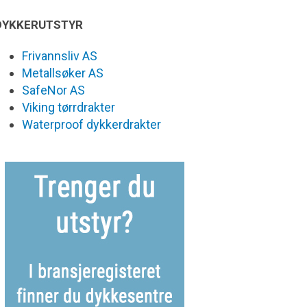
DYKKERUTSTYR
Frivannsliv AS
Metallsøker AS
SafeNor AS
Viking tørrdrakter
Waterproof dykkerdrakter