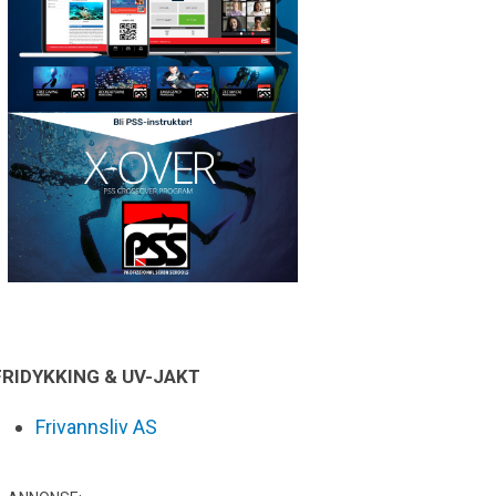
FRIDYKKING & UV-JAKT
Frivannsliv AS