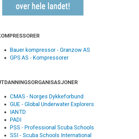
KOMPRESSORER
Bauer kompressor - Granzow AS
GPS AS - Kompressorer
UTDANNINGSORGANISASJONER
CMAS - Norges Dykkeforbund
GUE - Global Underwater Explorers
IANTD
PADI
PSS - Professional Scuba Schools
SSI - Scuba Schools International