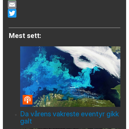
WhatsApp
Email
Twitter
Mest sett:
Da vårens vakreste eventyr gikk
galt