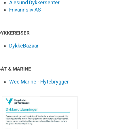
Ålesund Dykkersenter
Frivannsliv AS
DYKKEREISER
DykkeBazaar
BÅT & MARINE
Wee Marine - Flytebrygger