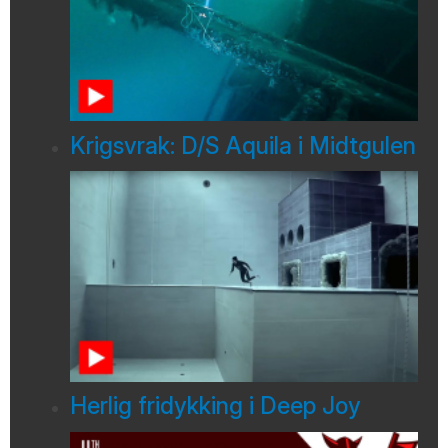
Krigsvrak: D/S Aquila i Midtgulen
Herlig fridykking i Deep Joy