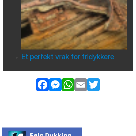
Et perfekt vrak for fridykkere
Facebook
Messenger
WhatsApp
Email
Twitter