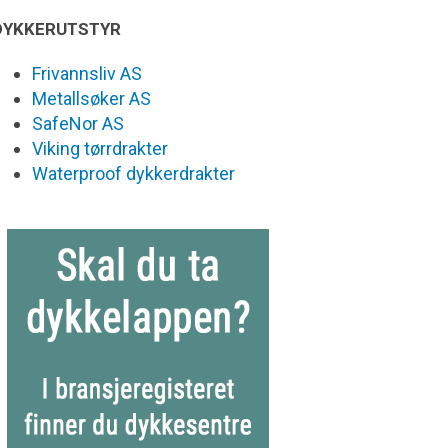
DYKKERUTSTYR
Frivannsliv AS
Metallsøker AS
SafeNor AS
Viking tørrdrakter
Waterproof dykkerdrakter