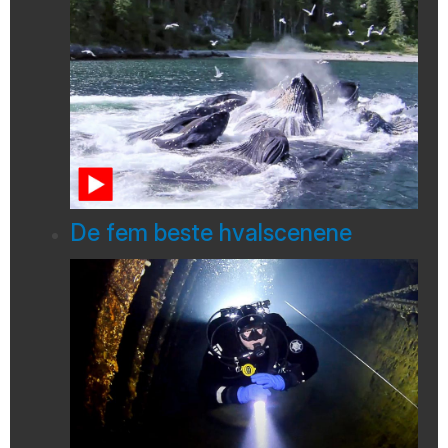
De fem beste hvalscenene