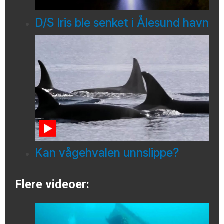
D/S Iris ble senket i Ålesund havn
Kan vågehvalen unnslippe?
Flere videoer: