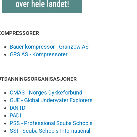
KOMPRESSORER
Bauer kompressor - Granzow AS
GPS AS - Kompressorer
UTDANNINGSORGANISASJONER
CMAS - Norges Dykkeforbund
GUE - Global Underwater Explorers
IANTD
PADI
PSS - Professional Scuba Schools
SSI - Scuba Schools International