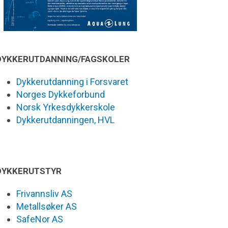
DYKKERUTDANNING/FAGSKOLER
Dykkerutdanning i Forsvaret
Norges Dykkeforbund
Norsk Yrkesdykkerskole
Dykkerutdanningen, HVL
DYKKERUTSTYR
Frivannsliv AS
Metallsøker AS
SafeNor AS