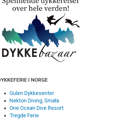
DYKKEFERIE I NORGE
Gulen Dykkesenter
Nekton Diving, Smøla
One Ocean Dive Resort
Tregde Ferie