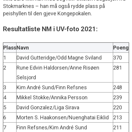
Stokmarknes – han må også rydde plass på
peishyllen til den gjeve Kongepokalen.
Resultatliste NM i UV-foto 2021:
Plass
Navn
Poeng
1
David Gutteridge/Odd Magne Sviland
370
2
Rune Edvin Haldorsen/Anne Risøen
281
Selsjord
3
Kim André Sund/Finn Refsnes
248
4
Mikkel Stokke/Annika Persson
239
5
David Gonzalez/Liga Sirava
220
6
Morten S. Haakonsen/Nuenghatai Eiklid
213
7
Finn Refsnes/Kim André Sund
211