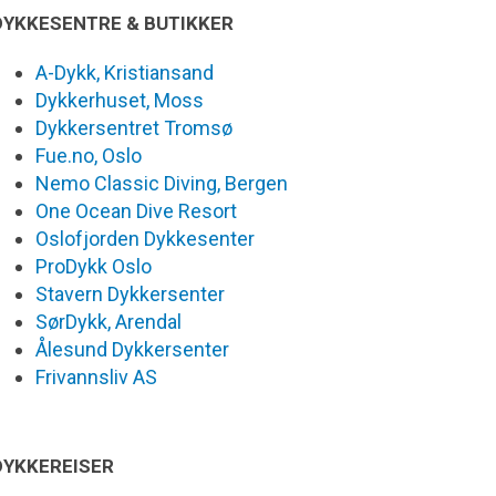
DYKKESENTRE & BUTIKKER
A-Dykk, Kristiansand
Dykkerhuset, Moss
Dykkersentret Tromsø
Fue.no, Oslo
Nemo Classic Diving, Bergen
One Ocean Dive Resort
Oslofjorden Dykkesenter
ProDykk Oslo
Stavern Dykkersenter
SørDykk, Arendal
Ålesund Dykkersenter
Frivannsliv AS
DYKKEREISER