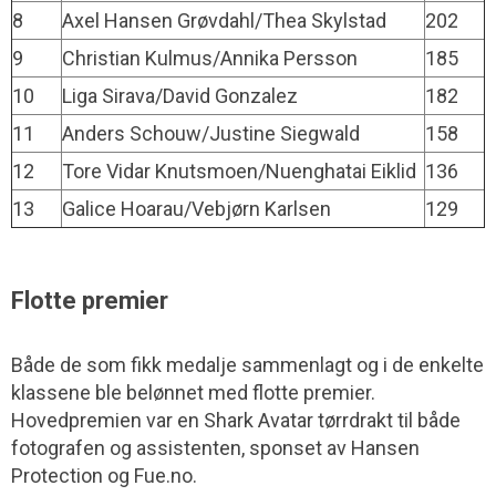
8
Axel Hansen Grøvdahl/Thea Skylstad
202
9
Christian Kulmus/Annika Persson
185
10
Liga Sirava/David Gonzalez
182
11
Anders Schouw/Justine Siegwald
158
12
Tore Vidar Knutsmoen/Nuenghatai Eiklid
136
13
Galice Hoarau/Vebjørn Karlsen
129
Flotte premier
Både de som fikk medalje sammenlagt og i de enkelte
klassene ble belønnet med flotte premier.
Hovedpremien var en Shark Avatar tørrdrakt til både
fotografen og assistenten, sponset av Hansen
Protection og Fue.no.