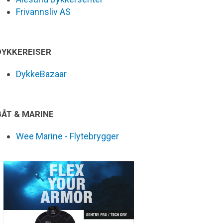
Frivannsliv AS
DYKKEREISER
DykkeBazaar
BÅT & MARINE
Wee Marine - Flytebrygger