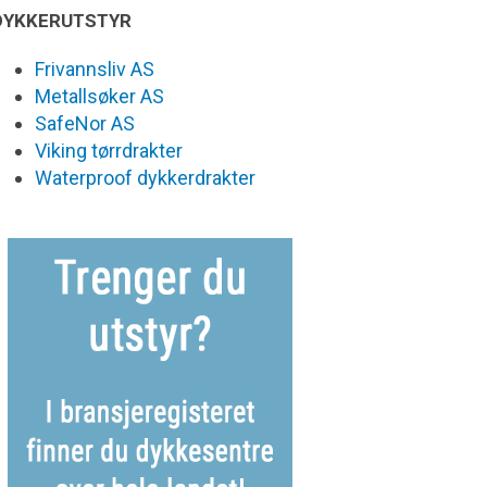
DYKKERUTSTYR
Frivannsliv AS
Metallsøker AS
SafeNor AS
Viking tørrdrakter
Waterproof dykkerdrakter