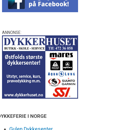
ANNONSE:
DYKKEFERIE I NORGE
Gulen Dykkesenter