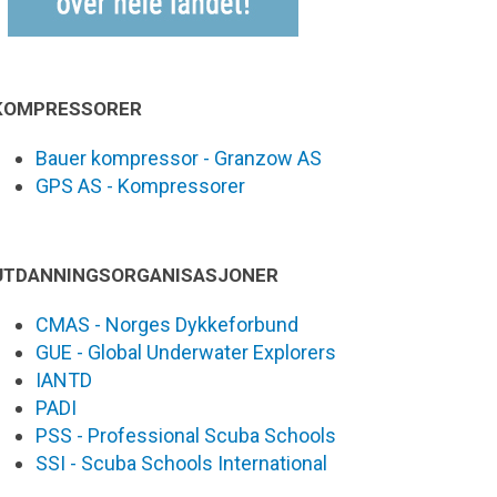
KOMPRESSORER
Bauer kompressor - Granzow AS
GPS AS - Kompressorer
UTDANNINGSORGANISASJONER
CMAS - Norges Dykkeforbund
GUE - Global Underwater Explorers
IANTD
PADI
PSS - Professional Scuba Schools
SSI - Scuba Schools International