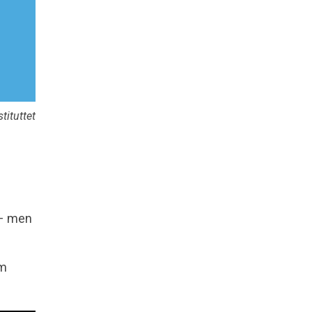
tituttet
 – men
om