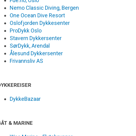
Fue.no, Oslo
Nemo Classic Diving, Bergen
One Ocean Dive Resort
Oslofjorden Dykkesenter
ProDykk Oslo
Stavern Dykkersenter
SørDykk, Arendal
Ålesund Dykkersenter
Frivannsliv AS
DYKKEREISER
DykkeBazaar
BÅT & MARINE