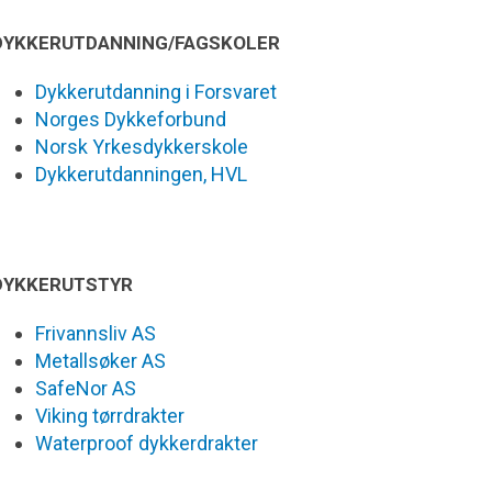
DYKKERUTDANNING/FAGSKOLER
Dykkerutdanning i Forsvaret
Norges Dykkeforbund
Norsk Yrkesdykkerskole
Dykkerutdanningen, HVL
DYKKERUTSTYR
Frivannsliv AS
Metallsøker AS
SafeNor AS
Viking tørrdrakter
Waterproof dykkerdrakter