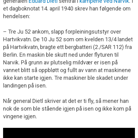
generalen
Eduard Dietl
sentral i
kampene ved Narvik
. I
et dagboknotat 14. april 1940 skrev han følgende om
hendelsen:
– Tre Ju 52 ankom, slapp forpleiningsutstyr over
Hartvikvatn. De 10 Ju 52 som om kvelden 13/4 landet
på Hartvikvatn, bragte ett bergbatteri (2./SAR 112) fra
Berlin. En maskin ble skutt ned under flyturen til
Narvik. På grunn av plutselig mildvær er isen på
vannet blitt så oppbløtt og fullt av vann at maskinene
ikke kan starte igjen. Tre maskiner ble skadet under
landingen på isen.
Når general Dietl skriver at det er ti fly, så mener han
nok de som ble stående igjen på isen og ikke kom på
vingene igjen.