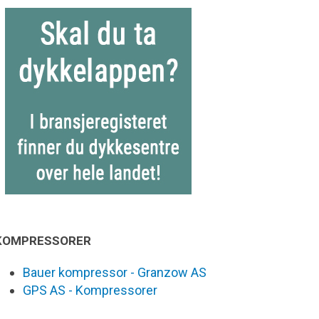
KOMPRESSORER
Bauer kompressor - Granzow AS
GPS AS - Kompressorer