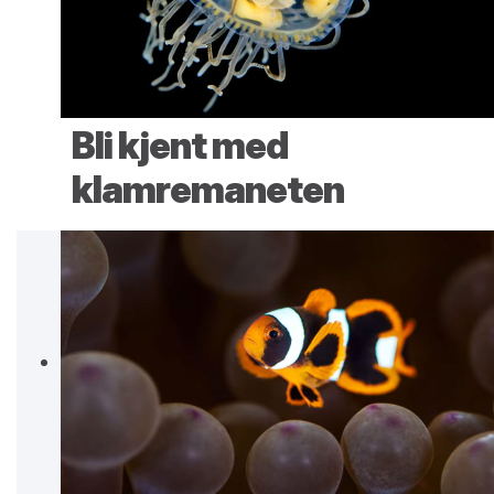
Bli kjent med
klamremaneten