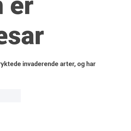
 er
æsar
yktede inva­derende arter, og har