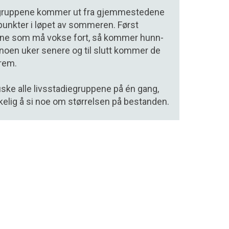
e gruppene kommer ut fra gjemmestedene
spunkter i løpet av sommeren. Først
e som må vokse fort, så kommer hunn­
noen uker senere og til slutt kom­mer de
rem.
fiske alle livs­stadiegruppene på én gang,
kelig å si noe om størrelsen på bestanden.