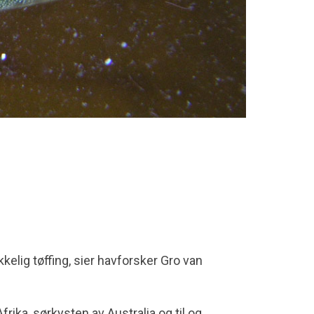
elig tøffing, sier havforsker Gro van
frika, sørkysten av Australia og til og