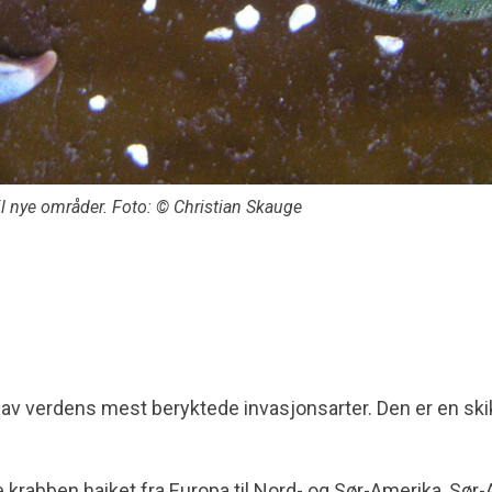
l nye områder. Foto: © Christian Skauge
av verdens mest beryktede invasjonsarter. Den er en skikk
le krabben haiket fra Europa til Nord- og Sør-Amerika, Sør-A