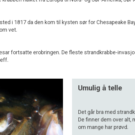
sted i 1817 da den kom til kysten sør for Chesa­peake B
som vet.
æsar fortsatte erobringen. De fleste strandkrabbe-invasjo
eff.
Umulig å telle
Det går bra med strandk
De finner dem over alt,
om mange har prøvd.