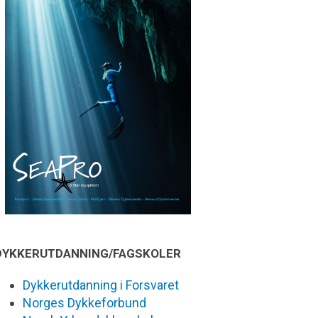
DYKKERUTDANNING/FAGSKOLER
Dykkerutdanning i Forsvaret
Norges Dykkeforbund