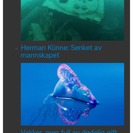
Herman Künne: Senket av
mannskapet
Vakker, men full av dødelig gift