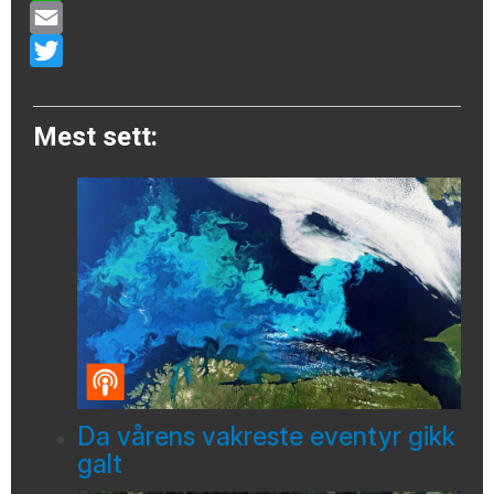
WhatsApp
Email
Twitter
Mest sett:
Da vårens vakreste eventyr gikk
galt