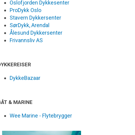
Oslofjorden Dykkesenter
ProDykk Oslo
Stavern Dykkersenter
SørDykk, Arendal
Ålesund Dykkersenter
Frivannsliv AS
DYKKEREISER
DykkeBazaar
BÅT & MARINE
Wee Marine - Flytebrygger