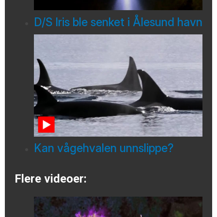
D/S Iris ble senket i Ålesund havn
Kan vågehvalen unnslippe?
Flere videoer: