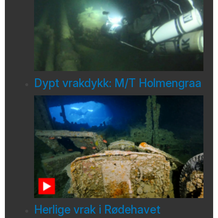
Dypt vrakdykk: M/T Holmengraa
Herlige vrak i Rødehavet