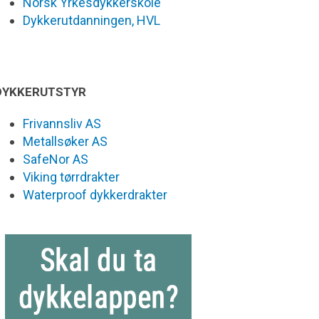
Norsk Yrkesdykkerskole
Dykkerutdanningen, HVL
DYKKERUTSTYR
Frivannsliv AS
Metallsøker AS
SafeNor AS
Viking tørrdrakter
Waterproof dykkerdrakter