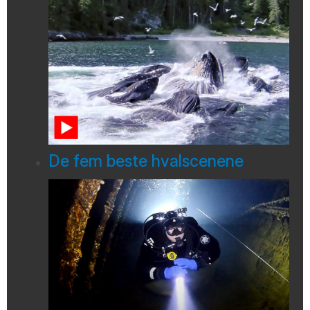
De fem beste hvalscenene