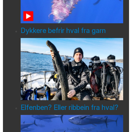
Dykkere befrir hval fra garn
Elfenben? Eller ribbein fra hval?