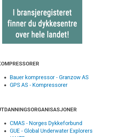
KOMPRESSORER
Bauer kompressor - Granzow AS
GPS AS - Kompressorer
UTDANNINGSORGANISASJONER
CMAS - Norges Dykkeforbund
GUE - Global Underwater Explorers