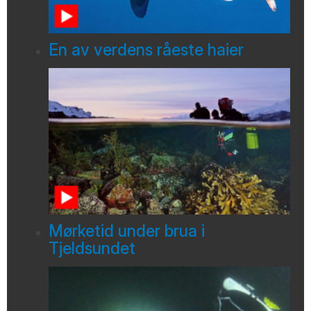
En av verdens råeste haier
Mørketid under brua i
Tjeldsundet