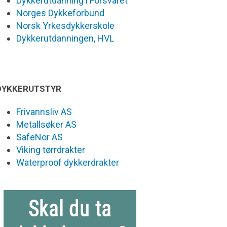
Dykkerutdanning i Forsvaret
Norges Dykkeforbund
Norsk Yrkesdykkerskole
Dykkerutdanningen, HVL
DYKKERUTSTYR
Frivannsliv AS
Metallsøker AS
SafeNor AS
Viking tørrdrakter
Waterproof dykkerdrakter