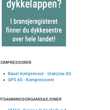
KOMPRESSORER
Bauer kompressor - Granzow AS
GPS AS - Kompressorer
UTDANNINGSORGANISASJONER