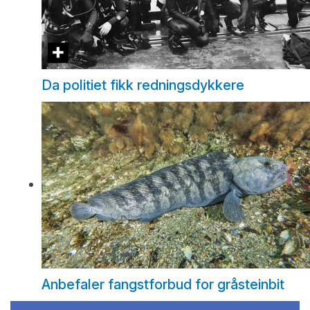
Da politiet fikk redningsdykkere
Anbefaler fangstforbud for gråsteinbit