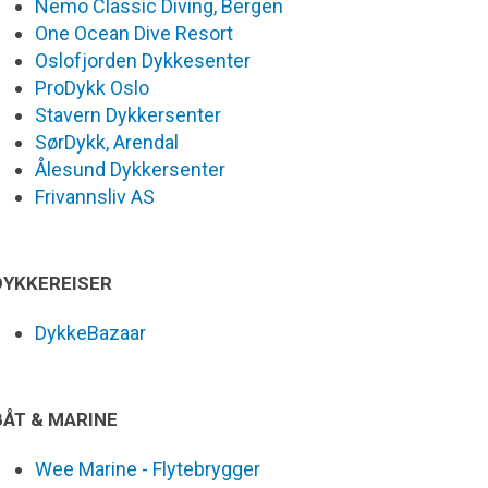
Nemo Classic Diving, Bergen
One Ocean Dive Resort
Oslofjorden Dykkesenter
ProDykk Oslo
Stavern Dykkersenter
SørDykk, Arendal
Ålesund Dykkersenter
Frivannsliv AS
DYKKEREISER
DykkeBazaar
BÅT & MARINE
Wee Marine - Flytebrygger