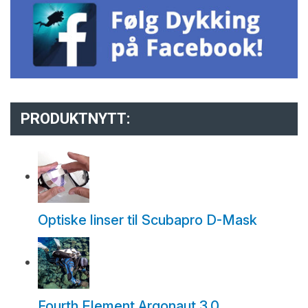
PRODUKTNYTT:
Optiske linser til Scubapro D-Mask
Fourth Element Argonaut 3.0