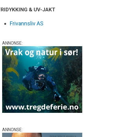
FRIDYKKING & UV-JAKT
Frivannsliv AS
ANNONSE:
ANNONSE: