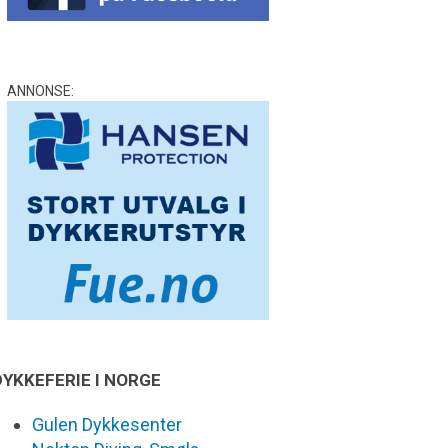
ANNONSE:
DYKKEFERIE I NORGE
Gulen Dykkesenter