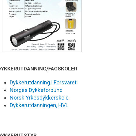
DYKKERUTDANNING/FAGSKOLER
Dykkerutdanning i Forsvaret
Norges Dykkeforbund
Norsk Yrkesdykkerskole
Dykkerutdanningen, HVL
DYKKERUTSTYR