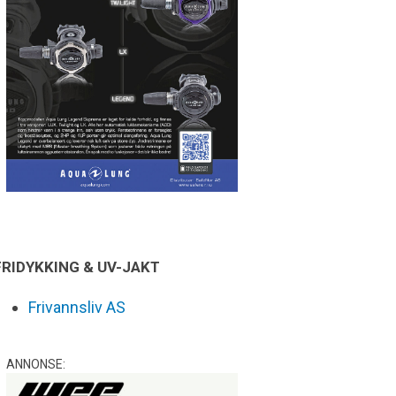
FRIDYKKING & UV-JAKT
Frivannsliv AS
ANNONSE: