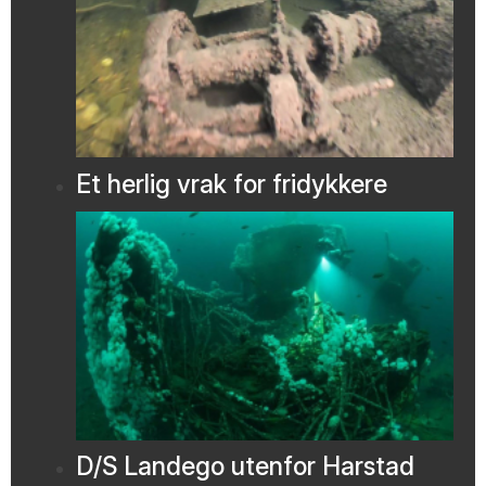
Et herlig vrak for fridykkere
D/S Landego utenfor Harstad