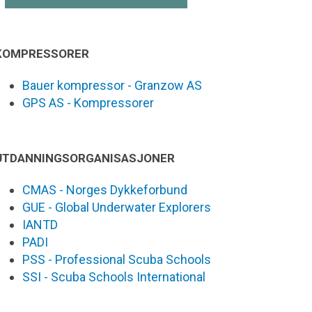
KOMPRESSORER
Bauer kompressor - Granzow AS
GPS AS - Kompressorer
UTDANNINGSORGANISASJONER
CMAS - Norges Dykkeforbund
GUE - Global Underwater Explorers
IANTD
PADI
PSS - Professional Scuba Schools
SSI - Scuba Schools International