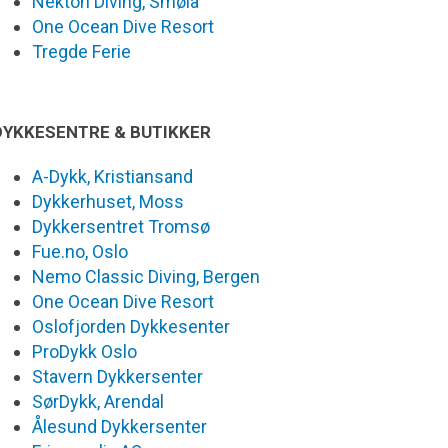
Nekton Diving, Smøla
One Ocean Dive Resort
Tregde Ferie
DYKKESENTRE & BUTIKKER
A-Dykk, Kristiansand
Dykkerhuset, Moss
Dykkersentret Tromsø
Fue.no, Oslo
Nemo Classic Diving, Bergen
One Ocean Dive Resort
Oslofjorden Dykkesenter
ProDykk Oslo
Stavern Dykkersenter
SørDykk, Arendal
Ålesund Dykkersenter