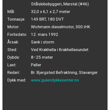
Stålskibsbyggeri, Marstal (#46)
Mål:
32,0 x 6,1 x 2,7 meter
Tonnasje:
149 BRT, 180 DVT
Motor:
Wichmann dieselmotor, 300 iHK
Forlisdato:
12. mars 1992
Årsak:
Sank i storm
Sted:
Ved Krakhella i Krakhellesundet
Dybde:
8–25 meter
Last:
Paller
Rederi:
Br. Bjergsted Befraktning, Stavanger
Dykk med:
www.gulendykkesenter.no