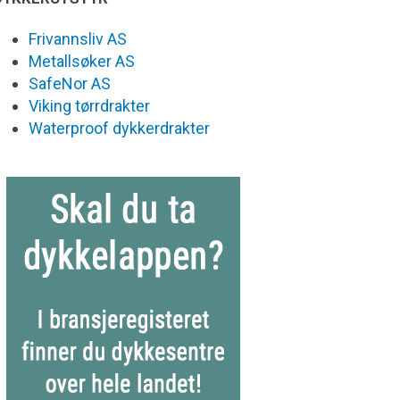
Frivannsliv AS
Metallsøker AS
SafeNor AS
Viking tørrdrakter
Waterproof dykkerdrakter