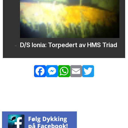
D/S Ionia: Torpedert av HMS Triad
Facebook
Messenger
WhatsApp
Email
Twitter