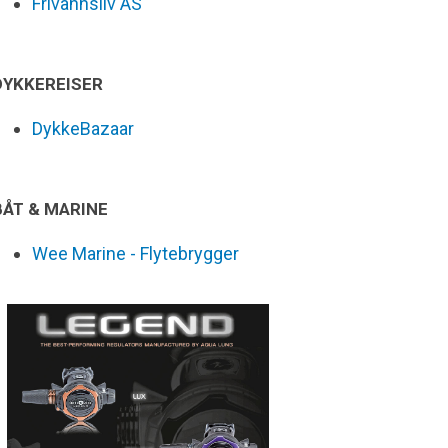
Frivannsliv AS
DYKKEREISER
DykkeBazaar
BÅT & MARINE
Wee Marine - Flytebrygger