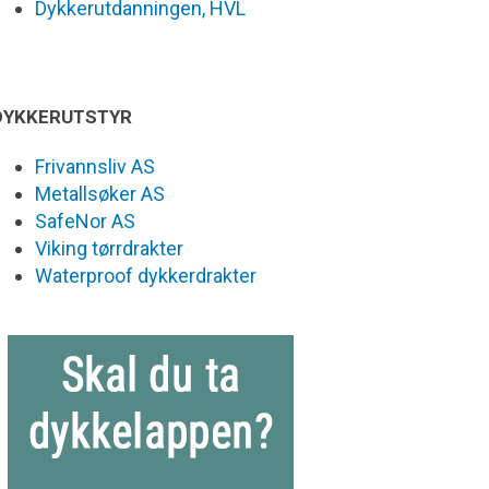
Dykkerutdanningen, HVL
DYKKERUTSTYR
Frivannsliv AS
Metallsøker AS
SafeNor AS
Viking tørrdrakter
Waterproof dykkerdrakter