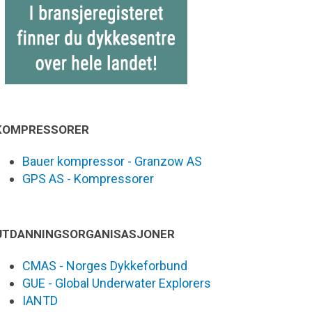
KOMPRESSORER
Bauer kompressor - Granzow AS
GPS AS - Kompressorer
UTDANNINGSORGANISASJONER
CMAS - Norges Dykkeforbund
GUE - Global Underwater Explorers
IANTD