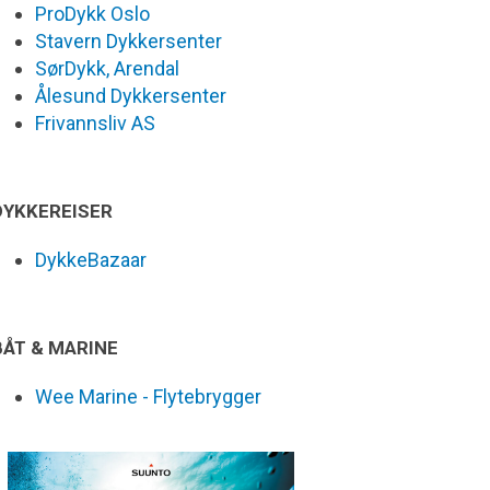
ProDykk Oslo
Stavern Dykkersenter
SørDykk, Arendal
Ålesund Dykkersenter
Frivannsliv AS
DYKKEREISER
DykkeBazaar
BÅT & MARINE
Wee Marine - Flytebrygger