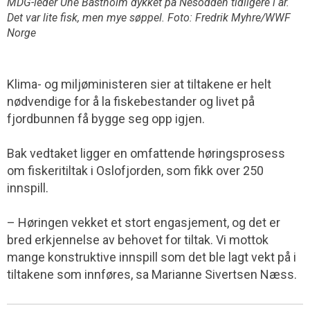
MDG-leder Une Bastholm dykket på Nesodden tidligere i år.
Det var lite fisk, men mye søppel. Foto: Fredrik Myhre/WWF
Norge
Klima- og miljøministeren sier at tiltakene er helt
nødvendige for å la fiskebestander og livet på
fjordbunnen få bygge seg opp igjen.
Bak vedtaket ligger en omfattende høringsprosess
om fiskeritiltak i Oslofjorden, som fikk over 250
innspill.
– Høringen vekket et stort engasjement, og det er
bred erkjennelse av behovet for tiltak. Vi mottok
mange konstruktive innspill som det ble lagt vekt på i
tiltakene som innføres, sa Marianne Sivertsen Næss.