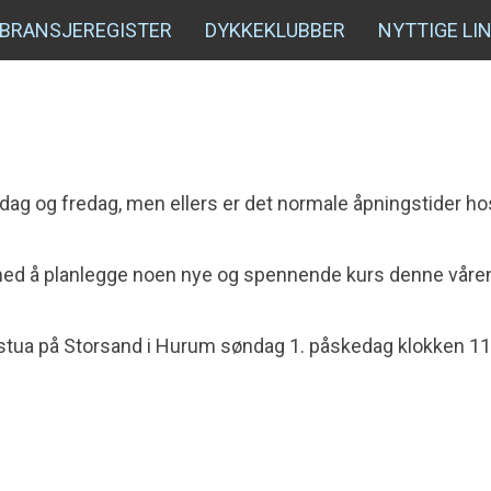
BRANSJEREGISTER
DYKKEKLUBBER
NYTTIGE LI
dag og fredag, men ellers er det normale åpningstider ho
 med å planlegge noen nye og spennende kurs denne våren
gstua på Storsand i Hurum søndag 1. påskedag klokken 11