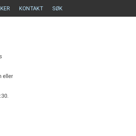
NKER
KONTAKT
SØK
s
 eller
:30.