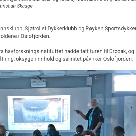
Christian Skauge
annsklubb, Sjøtrollet Dykkerklubb og Røyken Sportsdykke
holdene i Oslofjorden.
 havforskningsinstituttet hadde tatt turen til Drøbak, og
tning, oksygen­innhold og salinitet påvirker Oslofjorden.