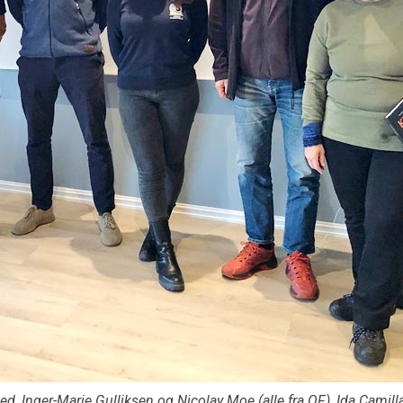
d, Inger-Marie Gulliksen og Nicolay Moe (alle fra OF), Ida Camill