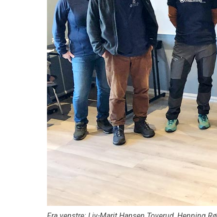
Fra venstre: Liv-Marit Hansen Toverud, Henning Røe