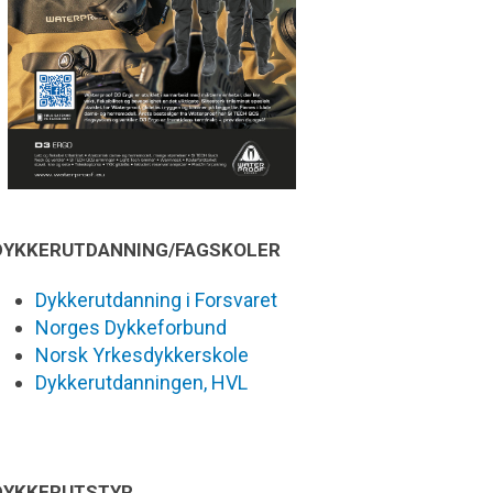
DYKKERUTDANNING/FAGSKOLER
Dykkerutdanning i Forsvaret
Norges Dykkeforbund
Norsk Yrkesdykkerskole
Dykkerutdanningen, HVL
DYKKERUTSTYR