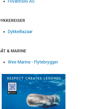
Frivannsliv AS
DYKKEREISER
DykkeBazaar
BÅT & MARINE
Wee Marine - Flytebrygger