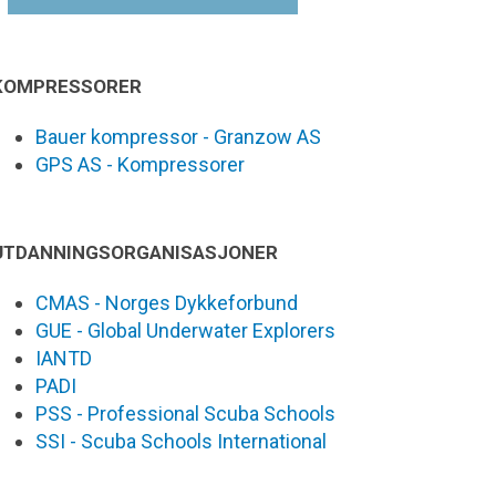
KOMPRESSORER
Bauer kompressor - Granzow AS
GPS AS - Kompressorer
UTDANNINGSORGANISASJONER
CMAS - Norges Dykkeforbund
GUE - Global Underwater Explorers
IANTD
PADI
PSS - Professional Scuba Schools
SSI - Scuba Schools International