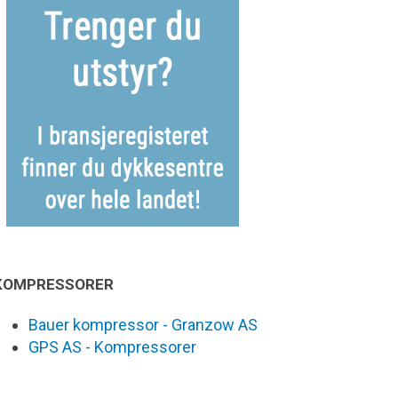
KOMPRESSORER
Bauer kompressor - Granzow AS
GPS AS - Kompressorer