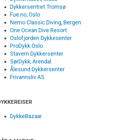
Dykkersentret Tromsø
Fue.no, Oslo
Nemo Classic Diving, Bergen
One Ocean Dive Resort
Oslofjorden Dykkesenter
ProDykk Oslo
Stavern Dykkersenter
SørDykk, Arendal
Ålesund Dykkersenter
Frivannsliv AS
DYKKEREISER
DykkeBazaar