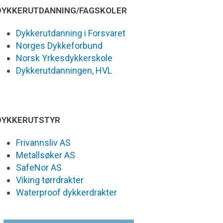
DYKKERUTDANNING/FAGSKOLER
Dykkerutdanning i Forsvaret
Norges Dykkeforbund
Norsk Yrkesdykkerskole
Dykkerutdanningen, HVL
DYKKERUTSTYR
Frivannsliv AS
Metallsøker AS
SafeNor AS
Viking tørrdrakter
Waterproof dykkerdrakter