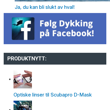
Ja, du kan bli slukt av hval!
PRODUKTNYTT:
Optiske linser til Scubapro D-Mask