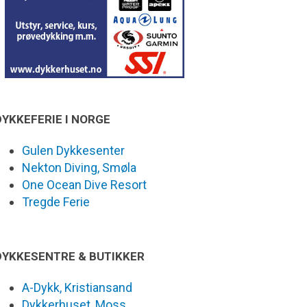
DYKKEFERIE I NORGE
Gulen Dykkesenter
Nekton Diving, Smøla
One Ocean Dive Resort
Tregde Ferie
DYKKESENTRE & BUTIKKER
A-Dykk, Kristiansand
Dykkerhuset, Moss