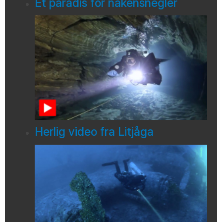
Et paradis for nakensnegler
Herlig video fra Litjåga