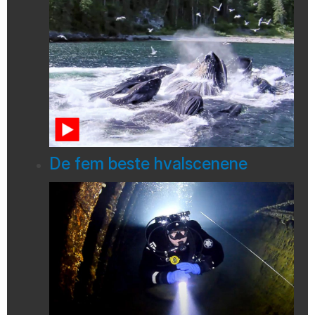
De fem beste hvalscenene