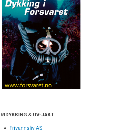
FRIDYKKING & UV-JAKT
Frivannsliv AS