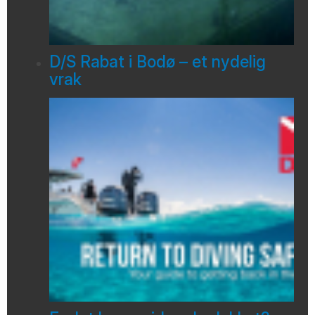
D/S Rabat i Bodø – et nydelig
vrak