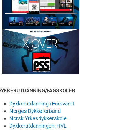
DYKKERUTDANNING/FAGSKOLER
Dykkerutdanning i Forsvaret
Norges Dykkeforbund
Norsk Yrkesdykkerskole
Dykkerutdanningen, HVL