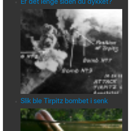
Er det lenge siden du dykket?
Slik ble Tirpitz bombet i senk