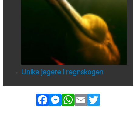
Unike jegere i regnskogen
Facebook
Messenger
WhatsApp
Email
Twitter