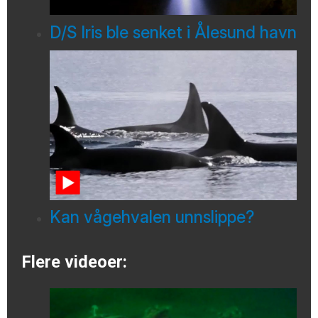
D/S Iris ble senket i Ålesund havn
Kan vågehvalen unnslippe?
Flere videoer: