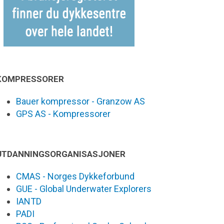
KOMPRESSORER
Bauer kompressor - Granzow AS
GPS AS - Kompressorer
UTDANNINGSORGANISASJONER
CMAS - Norges Dykkeforbund
GUE - Global Underwater Explorers
IANTD
PADI