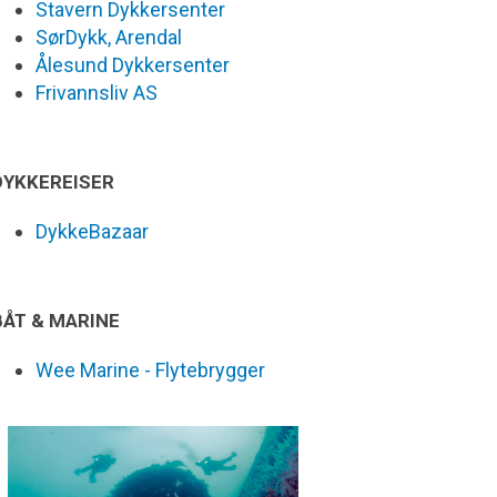
Stavern Dykkersenter
SørDykk, Arendal
Ålesund Dykkersenter
Frivannsliv AS
DYKKEREISER
DykkeBazaar
BÅT & MARINE
Wee Marine - Flytebrygger