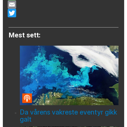
WhatsApp
Email
Twitter
Mest sett:
Da vårens vakreste eventyr gikk
galt