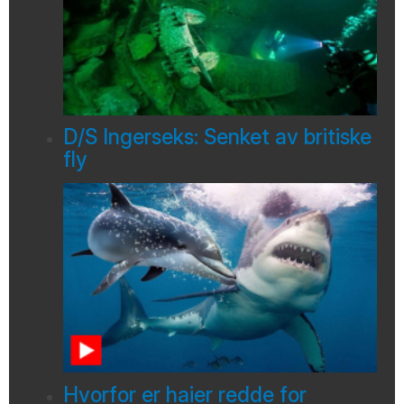
D/S Ingerseks: Senket av britiske
fly
Hvorfor er haier redde for