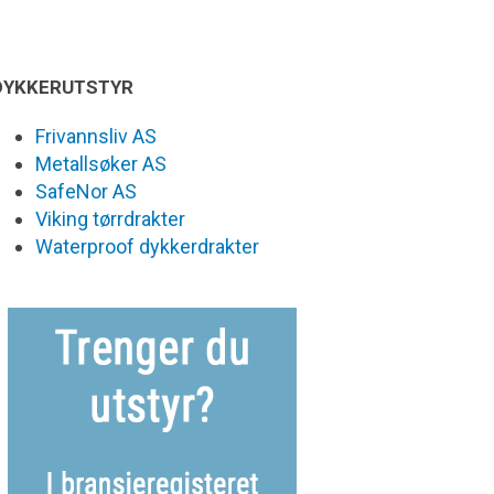
DYKKERUTSTYR
Frivannsliv AS
Metallsøker AS
SafeNor AS
Viking tørrdrakter
Waterproof dykkerdrakter