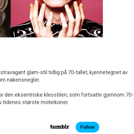
travagant glam-stil tidlig på 70-tallet, kjennetegnet av
som nakensnegler.
for den eksentriske klesstilen, som fortsatte gjennom 70-t
v tidenes største moteikoner.