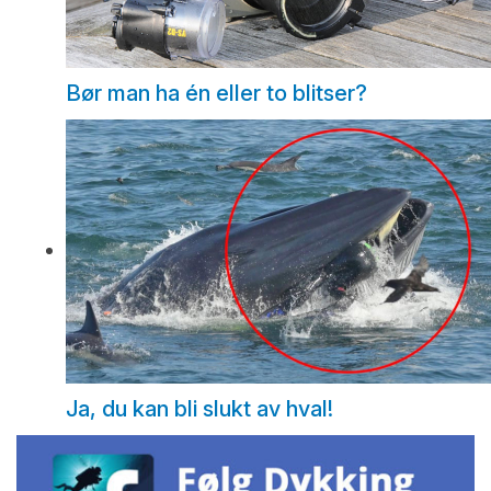
Bør man ha én eller to blitser?
Ja, du kan bli slukt av hval!