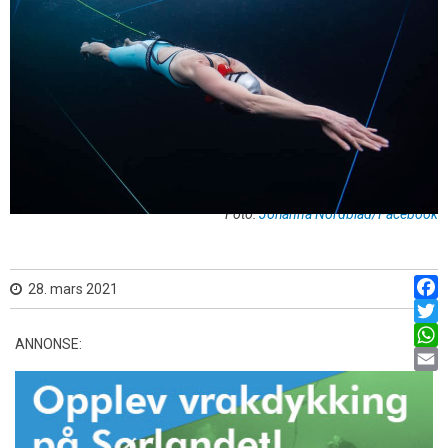
Foto:
Johanna Nordblad/Facebook
28. mars 2021
Face
Twitt
ANNONSE:
What
Emai