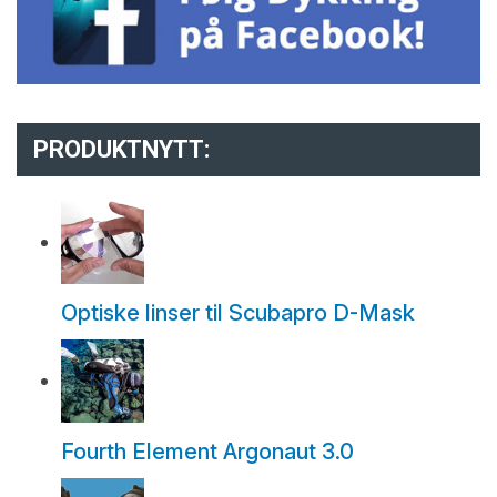
PRODUKTNYTT:
Optiske linser til Scubapro D-Mask
Fourth Element Argonaut 3.0