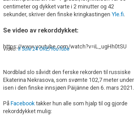
centimeter og dykket varte i 2 minutter og 42
sekunder, skriver den finske kringkastingen
Yle.fi
.
Se video av rekorddykket:
https://www.youtube.com/watch?v=iL_ugHh0tSU
Video:
Il Sole 24 ORE/YouTube
Nordblad slo såvidt den ferske rekorden til russiske
Ekaterina Nekrasova, som svømte 102,7 meter under
isen i den finske innsjøen Päijänne den 6. mars 2021.
På
Facebook
takker hun alle som hjalp til og gjorde
rekorddykket mulig: