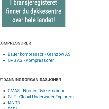
KOMPRESSORER
Bauer kompressor - Granzow AS
GPS AS - Kompressorer
UTDANNINGSORGANISASJONER
CMAS - Norges Dykkeforbund
GUE - Global Underwater Explorers
IANTD
PADI