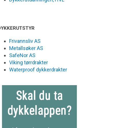
DYKKERUTSTYR
Frivannsliv AS
Metallsøker AS
SafeNor AS
Viking tørrdrakter
Waterproof dykkerdrakter