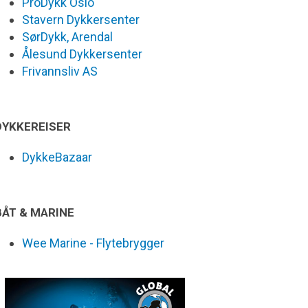
ProDykk Oslo
Stavern Dykkersenter
SørDykk, Arendal
Ålesund Dykkersenter
Frivannsliv AS
DYKKEREISER
DykkeBazaar
BÅT & MARINE
Wee Marine - Flytebrygger