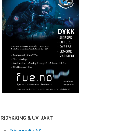
FRIDYKKING & UV-JAKT
Frivannsliv AS