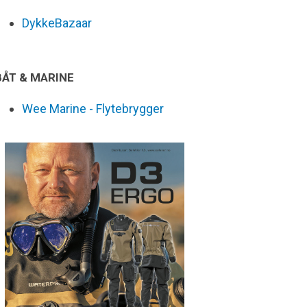
DykkeBazaar
BÅT & MARINE
Wee Marine - Flytebrygger