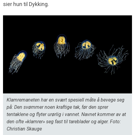
sier hun til Dykking.
Klamremaneten har en svært spesiell måte å bevege seg
på: Den svømmer noen kraftige tak, før den sprer
tentaklene og flyter urørlig i vannet. Navnet kommer av at
den ofte «klamrer» seg fast til tareblader og alger. Foto:
Christian Skauge