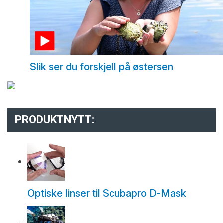
Slik ser du forskjell på østersen
PRODUKTNYTT:
Optiske linser til Scubapro D-Mask