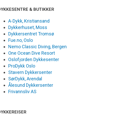
DYKKESENTRE & BUTIKKER
A-Dykk, Kristiansand
Dykkerhuset, Moss
Dykkersentret Tromsø
Fue.no, Oslo
Nemo Classic Diving, Bergen
One Ocean Dive Resort
Oslofjorden Dykkesenter
ProDykk Oslo
Stavern Dykkersenter
SørDykk, Arendal
Ålesund Dykkersenter
Frivannsliv AS
DYKKEREISER