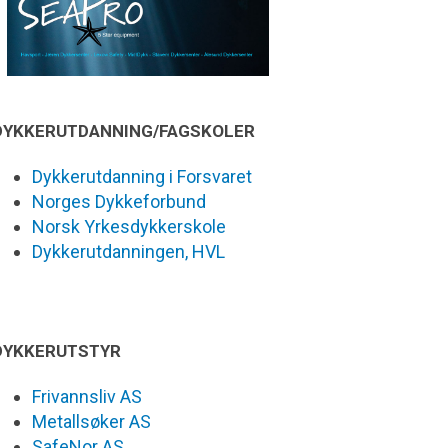
DYKKERUTDANNING/FAGSKOLER
Dykkerutdanning i Forsvaret
Norges Dykkeforbund
Norsk Yrkesdykkerskole
Dykkerutdanningen, HVL
DYKKERUTSTYR
Frivannsliv AS
Metallsøker AS
SafeNor AS