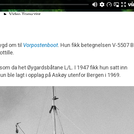
ygd om til
Vorpostenboot
. Hun fikk betegnelsen V-5507 
ttille.
et, som da het Øygardsbåtane L/L. I 1947 fikk hun satt inn
hun ble lagt i opplag på Askøy utenfor Bergen i 1969.