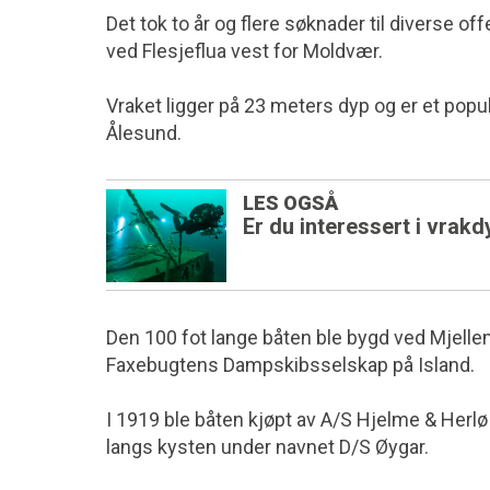
Det tok to år og flere søknader til diverse off
ved Flesjeflua vest for Moldvær.
Vraket ligger på 23 meters dyp og er et popul
Ålesund.
LES OGSÅ
Er du interessert i vrak
Den 100 fot lange båten ble bygd ved Mjellem 
Faxebugtens Dampskibsselskap på Island.
I 1919 ble båten kjøpt av A/S Hjelme & Herlø
langs kysten under navnet D/S Øygar.