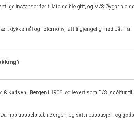
entlige instanser før tillatelse ble gitt, og M/S Øygar ble 
ært dykkemål og fotomotiv, lett tilgjengelig med båt fra
dykking?
& Karlsen i Bergen i 1908, og levert som D/S Ingólfur til
 Dampskibsselskab i Bergen, og satt i passasjer- og gods