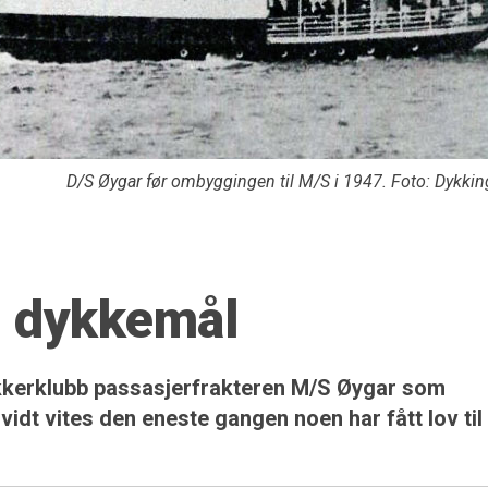
D/S Øygar før ombyggingen til M/S i 1947. Foto: Dykkin
m dykkemål
kkerklubb passasjerfrakteren M/S Øygar som
vidt vites den eneste gangen noen har fått lov til