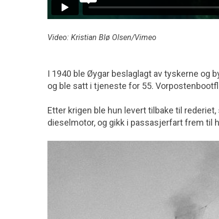
Video: Kristian Blø Olsen/Vimeo
I 1940 ble Øygar beslaglagt av tyskerne og b
og ble satt i tjeneste for 55. Vorpostenbootflo
Etter krigen ble hun levert tilbake til rederi
dieselmotor, og gikk i passasjerfart frem til 