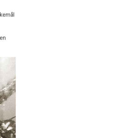
kkemål
ten