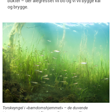
bukter – der ålegresset vil bo og vi vil bygge kai
og brygge.
Torskeyngel i «barndomshjemmet» – de duvende