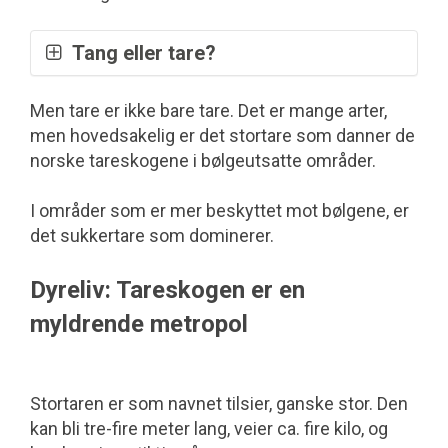
Tang eller tare?
Begrepet tang og tare brukes ofte som en
Men tare er ikke bare tare. Det er mange arter,
fellesbetegnelse på store, fastvoksende
men hovedsakelig er det stortare som danner de
alger.
norske tareskogene i bølge­utsatte områder.
Men i virkeligheten dreier det seg om to ulike
I områder som er mer beskyttet mot bølgene, er
ordener innenfor klassen brunalger: Tang er
det sukkertare som dominerer.
ulike arter som trives godt i fjæra, mens tare
vokser dypere, ned til omtrent 30 meters
Dyreliv: Tareskogen er en
dyp.
myldrende metropol
Det er hovedsakelig stortare (
Laminaria
hyperborea
) som danner de norske
Stortaren er som navnet tilsier, ganske stor. Den
tareskogene i bølgeutsatte områder og
kan bli tre-fire meter lang, veier ca. fire kilo, og
sukkertare (
Saccharina latissima
) som