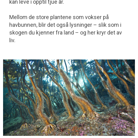
kan leve i opptil tjue år.
danner skogene i bølgebeskytta områder.
Mellom de store plantene som vokser på
Men vi har også innslag av arter som butare,
havbunnen, blir det også lysninger – slik som i
draugtare og fingertare langs norskekysten.
skogen du kjenner fra land – og her kryr det av
liv.