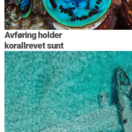
Avføring holder
korallrevet sunt