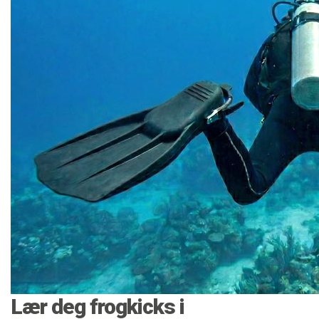
Lær deg frogkicks i