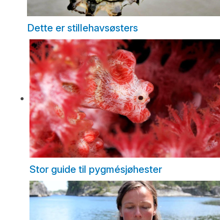
Dette er stillehavsøsters
Stor guide til pygmésjøhester