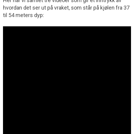
Her har vi samlet tre videoer som gir et inntrykk av
hvordan det ser ut på vraket, som står på kjølen fra 37
til 54 meters dyp: