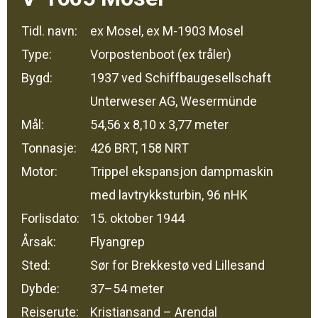
Tidl. navn:
ex Mosel, ex M-1903 Mosel
Type:
Vorpostenboot (ex tråler)
Bygd:
1937 ved Schiffbaugesellschaft
Unterweser AG, Wesermünde
Mål:
54,56 x 8,10 x 3,77 meter
Tonnasje:
426 BRT, 158 NRT
Motor:
Trippel ekspansjon dampmaskin
med lavtrykksturbin, 96 nHK
Forlisdato:
15. oktober 1944
Årsak:
Flyangrep
Sted:
Sør for Brekkestø ved Lillesand
Dybde:
37–54 meter
Reiserute:
Kristiansand – Arendal