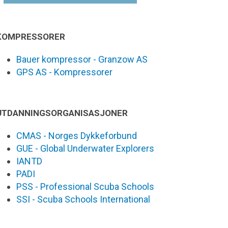
KOMPRESSORER
Bauer kompressor - Granzow AS
GPS AS - Kompressorer
UTDANNINGSORGANISASJONER
CMAS - Norges Dykkeforbund
GUE - Global Underwater Explorers
IANTD
PADI
PSS - Professional Scuba Schools
SSI - Scuba Schools International