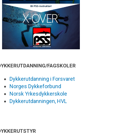
DYKKERUTDANNING/FAGSKOLER
Dykkerutdanning i Forsvaret
Norges Dykkeforbund
Norsk Yrkesdykkerskole
Dykkerutdanningen, HVL
DYKKERUTSTYR