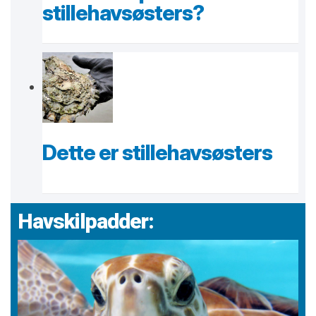
stillehavsøsters?
Dette er stillehavsøsters
Havskilpadder: