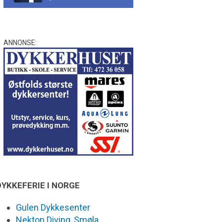
ANNONSE:
DYKKEFERIE I NORGE
Gulen Dykkesenter
Nekton Diving, Smøla