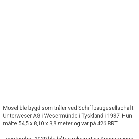
Mosel ble bygd som tråler ved Schiffbau­gesellschaft
Unterweser AG i Weser­münde i Tyskland i 1937. Hun
målte 54,5 x 8,10 x 3,8 meter og var på 426 BRT.
I september 1939 ble båten rekvirert av Kriegsmarine,