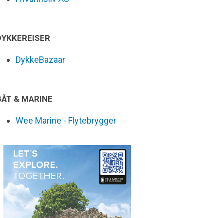
DYKKEREISER
DykkeBazaar
BÅT & MARINE
Wee Marine - Flytebrygger